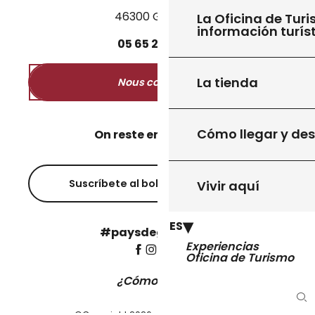
46300 Gourdon
La Oficina de Turi
información turís
05
65
27
52
50
La tienda
Nous contacter
Cómo llegar y de
On reste en contact ?
Suscríbete al boletín informativo
Vivir aquí
ES
#paysdegourdon !
Experiencias
Oficina de Turismo
¿Cómo llegar?
Bu
©Copyright 2026 - Pays de Gourdon