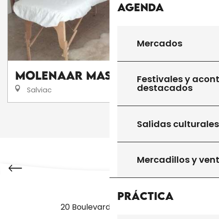
Agenda
Mercados
MOLENAAR MASSAGE
Festivales y acon
destacados
Salviac
SALIDAS CULTURALES
1
2
❯
❯❯
Salidas culturales
Mercadillos y ven
Práctica
20 Boulevard des Martyrs