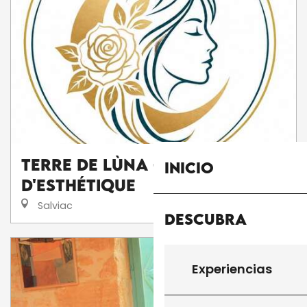
Terre de Lùna - Salon
Inicio
d'Esthétique
Salviac
Descubra
Experiencias