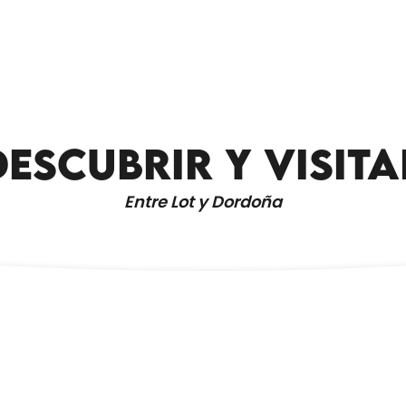
SERVICIOS SANITARIOS
DESCUBRIR Y VISITA
RESTAURANTE VUE SUR GINDOU
Entre Lot y Dordoña