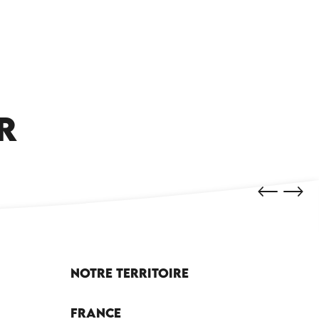
COMERCIOS Y SERVICIOS
R
Notre territoire
France