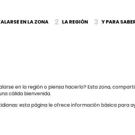
2
3
TALARSE EN LA ZONA
LA REGIÓN
Y PARA SABER
talarse en la región o piensa hacerlo? Esta zona, compar
una cálida bienvenida.
otidianas: esta página le ofrece información básica para