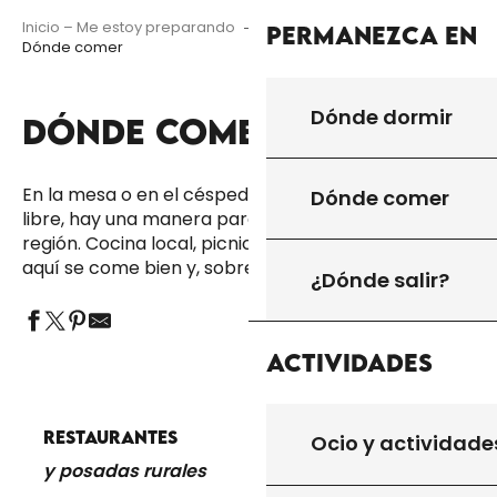
Inicio – Me estoy preparando
Permanezca en
Permanezca en
Dónde comer
Dónde dormir
DÓNDE COMER
Ajouter aux f
En la mesa o en el césped, en una terraza o al aire
Dónde comer
libre, hay una manera para todos de disfrutar de la
región. Cocina local, picnics o posadas en granjas…
aquí se come bien y, sobre todo, con placer.
¿Dónde salir?
Actividades
RESTAURANTES
Ocio y actividade
y posadas rurales