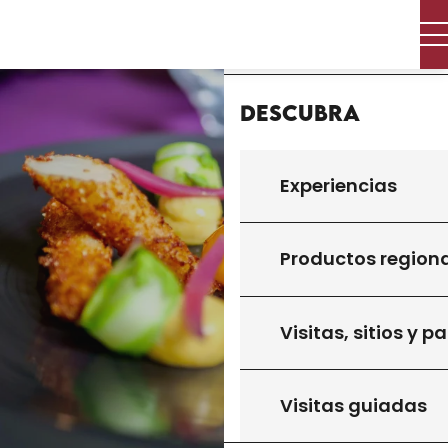
Aller
Inicio
au
contenu
principal
Descubra
Experiencias
Productos region
Visitas, sitios y p
Visitas guiadas