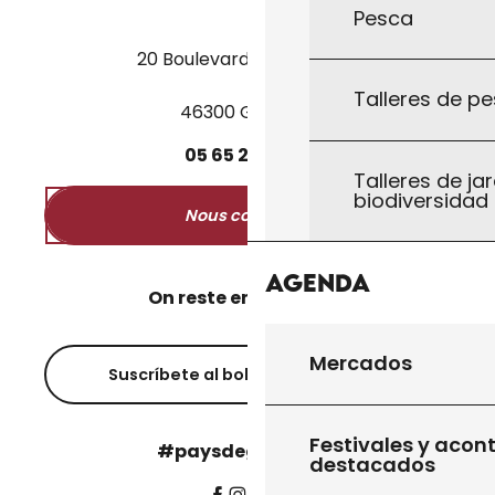
Pesca
20 Boulevard des Martyrs
Talleres de pe
46300 Gourdon
05
65
27
52
50
Talleres de jar
biodiversidad
Nous contacter
Agenda
On reste en contact ?
Mercados
Suscríbete al boletín informativo
Festivales y acon
#paysdegourdon !
destacados