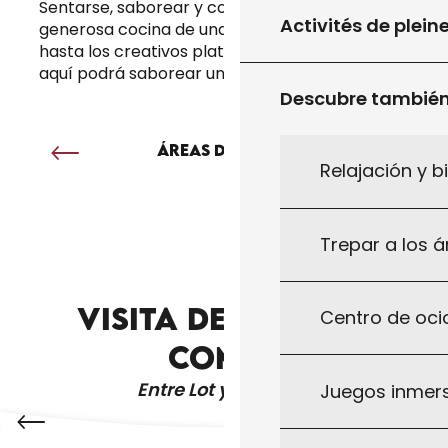
Sentarse, saborear y compartir. Desde la
Activités de plein
generosa cocina de una posada en una granja
hasta los creativos platos de un restaurante,
aquí podrá saborear un terruño vivo.
Descubre tambié
ÁREAS DE PICNIC
Relajación y b
Trepar a los á
VISITA DESPUÉS DE
Centro de ocio
CUEVAS, CASTILLOS Y JARDINES
COMER
Entre Lot y Dordoña
Juegos inmersi