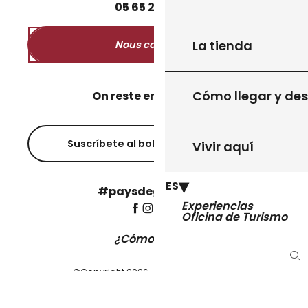
05
65
27
52
50
La tienda
Nous contacter
Cómo llegar y de
On reste en contact ?
Suscríbete al boletín informativo
Vivir aquí
ES
#paysdegourdon !
Experiencias
Oficina de Turismo
¿Cómo llegar?
Bu
©Copyright 2026 - Pays de Gourdon
-
Aviso legal y política de privacidad
Configuración de cookies