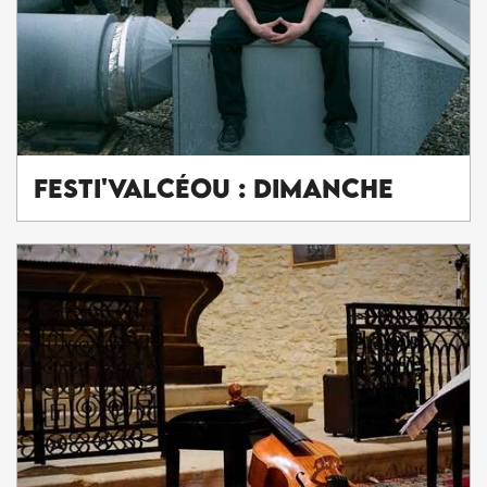
Festi'ValCéou : Dimanche