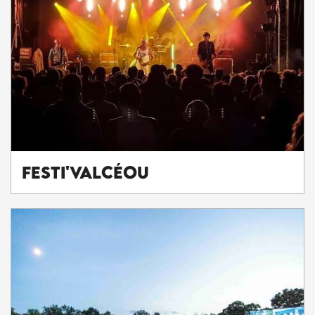
Festi'ValCéou