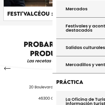
Mercados
Festi'ValCéou : Samedi
Festivales y acon
destacados
PROBAR OTROS
¿DÓNDE SALIR?
Salidas culturales
PRODUCTOS
Las recetas de la abuela
Mercadillos y ven
Práctica
20 Boulevard des Martyrs
46300 Gourdon
La Oficina de Turi
información turís