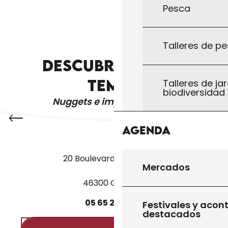
Pesca
Talleres de pe
DESCUBRA OTROS
NUESTROS COMPROMISOS Y VALORES
TEMAS
Talleres de jar
biodiversidad
Nuggets e imprescindibles
Agenda
20 Boulevard des Martyrs
Mercados
46300 Gourdon
05
65
27
52
50
Festivales y acon
destacados