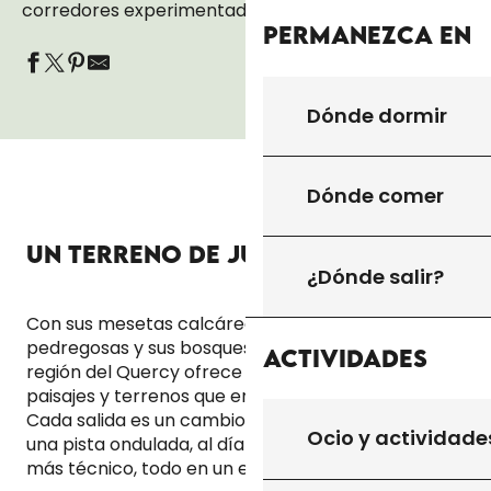
corredores experimentados.
Permanezca en
Dónde dormir
VESTIBULUM TURPIS SEM ALIQUET
Dónde comer
UN TERRENO DE JUEGO VARIADO
¿Dónde salir?
Con sus mesetas calcáreas, sus laderas
pedregosas y sus bosques de castaños y robles, la
Actividades
región del Quercy ofrece una diversidad de
paisajes y terrenos que enriquece la experiencia.
Cada salida es un cambio de escenario: un día en
Ocio y actividade
una pista ondulada, al día siguiente en un single
más técnico, todo en un entorno natural.