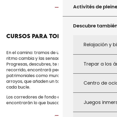
Activités de plein
Descubre tambié
CURSOS PARA TODOS LOS NIVELES
Relajación y b
En el camino: tramos de una sola pista y colinas. El
ritmo cambia y las sensaciones también.
Trepar a los á
Progresas, descubres, te superas. A lo largo del
recorrido, encontrará pequeños elementos
patrimoniales como muros bajos, gariotas, pozos y
arroyos, que añaden un toque de autenticidad a
Centro de ocio
cada bucle.
Los corredores de fondo e itinerantes también
Juegos inmersi
encontrarán lo que buscan.