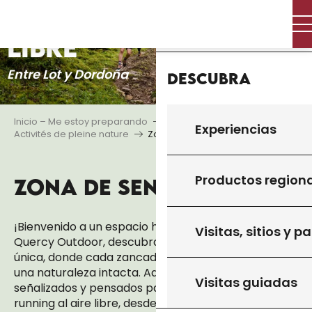
QUERCY AL AIRE
Aller
Inicio
au
LIBRE
contenu
principal
Entre Lot y Dordoña
Descubra
Inicio – Me estoy preparando
Actividades
Experiencias
Activités de pleine nature
Zona de senderos
Productos region
ZONA DE SENDEROS
Ajouter
¡Bienvenido a un espacio hecho para correr! Con
Visitas, sitios y p
Quercy Outdoor, descubra una zona de senderos
única, donde cada zancada le llevará al corazón de
una naturaleza intacta. Aquí, los recorridos están
Visitas guiadas
señalizados y pensados para los amantes del
running al aire libre, desde principiantes hasta