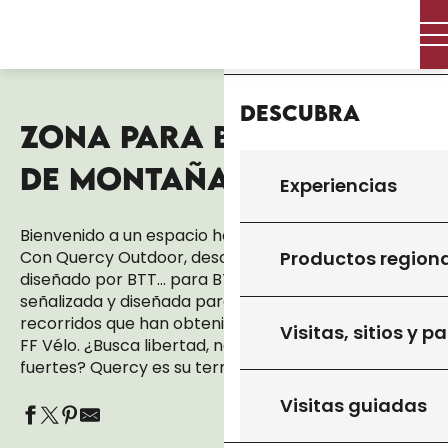
Aller
Inicio – Me estoy preparando
Actividades
Inicio
au
Activités de pleine nature
contenu
Zona para bicicletas de montaña
principal
Descubra
ZONA PARA BICICLETAS
Aj
DE MONTAÑA
Experiencias
Bienvenido a un espacio hecho para la bicicleta.
Con Quercy Outdoor, descubra un espacio BTT
Productos region
diseñado por BTT… para BTT. Aquí, cada ruta está
señalizada y diseñada para todos los niveles, en
recorridos que han obtenido la etiqueta Base VTT
Visitas, sitios y p
FF Vélo. ¿Busca libertad, naturaleza o sensaciones
fuertes? Quercy es su terreno de aventuras.
Visitas guiadas