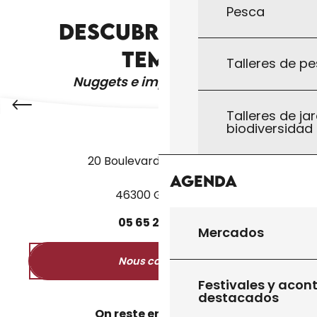
Pesca
DESCUBRA OTROS
LA TIENDA
TEMAS
Talleres de pe
Nuggets e imprescindibles
Talleres de jar
biodiversidad
20 Boulevard des Martyrs
Agenda
46300 Gourdon
05
65
27
52
50
Mercados
Nous contacter
Festivales y acon
destacados
On reste en contact ?