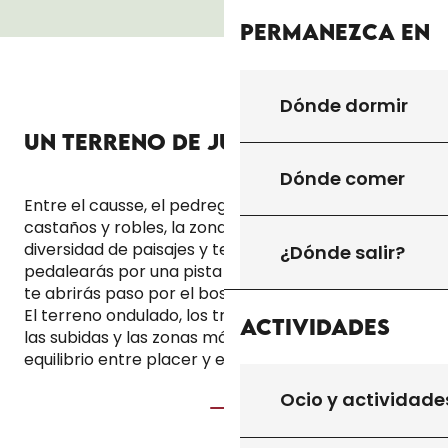
Permanezca en
VESTIBULUM TURPIS SEM ALIQUET
Dónde dormir
UN TERRENO DE JUEGO VARIADO
Dónde comer
Entre el causse, el pedregal y los bosques de
castaños y robles, la zona ofrece una notable
diversidad de paisajes y terrenos. Un día
¿Dónde salir?
pedalearás por una pista ondulada y al siguiente
te abrirás paso por el bosque en un single técnico.
El terreno ondulado, los tramos con pendientes,
Actividades
las subidas y las zonas más fluidas crean un
equilibrio entre placer y esfuerzo.
Ocio y actividade