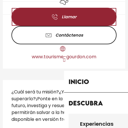
Llamar
Contáctenos
www.tourisme-gourdon.com
Inicio
Descripción
¿Cuál será tu misión?¿Y serás capaz de 
superarlo?¡Ponte en la piel de un científico del 
Descubra
futuro, investiga y resuelve las enigmas que te 
permitirán salvar a la humanidad! (Solo 
disponible en versión francesa). 
Experiencias