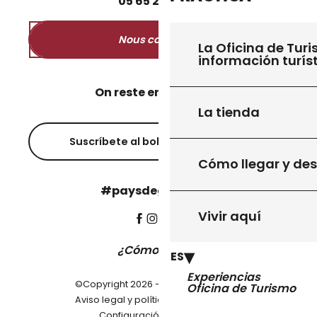
05
65
27
52
50
Nous contacter
La Oficina de Turi
información turís
On reste en contact ?
La tienda
Suscríbete al boletín informativo
Cómo llegar y de
#paysdegourdon !
Vivir aquí
¿Cómo llegar?
ES
Experiencias
©Copyright 2026 - Pays de Gourdon
Oficina de Turismo
-
Aviso legal y política de privacidad
Configuración de cookies