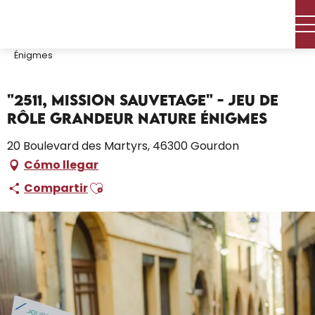
Aller
Inicio – Me estoy preparando
Actividades
au
Ocio y actividades
contenu
"2511, Mission Sauvetage" - Jeu de Rôle Grandeur Nature
Énigmes
principal
"2511, Mission Sauvetage" - Jeu de
Rôle Grandeur Nature Énigmes
20 Boulevard des Martyrs, 46300 Gourdon
Cómo llegar
Ajouter aux favoris
Compartir