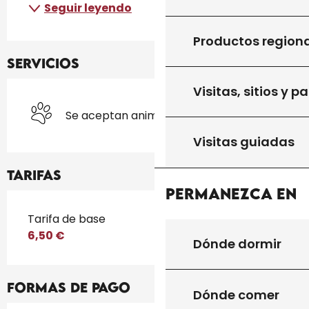
Seguir leyendo
Productos region
Servicios
Visitas, sitios y p
Se aceptan animales
Visitas guiadas
Tarifas
Permanezca en
Tarifas 2026
Tarifa de base
6,50 €
Dónde dormir
Formas de pago
Dónde comer