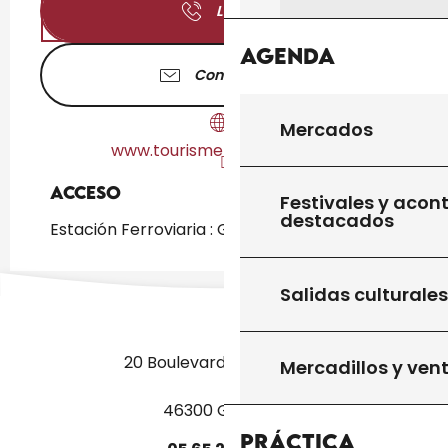
Llamar
Agenda
Contáctenos
Mercados
www.tourisme-gourdon.com
Acceso
Acceso
Festivales y acon
destacados
Estación Ferroviaria : Gourdon a 719m
Salidas culturales
20 Boulevard des Martyrs
Mercadillos y ven
46300 Gourdon
Práctica