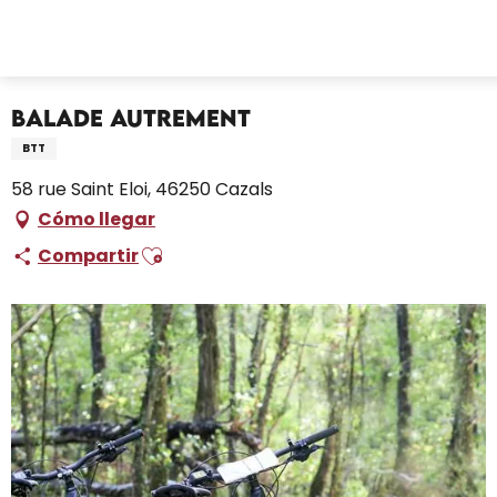
Aller
Inicio – Me estoy preparando
Actividades
au
Ocio y actividades
Balade Autrement
contenu
principal
Balade Autrement
BTT
58 rue Saint Eloi, 46250 Cazals
Cómo llegar
Ajouter aux favoris
Compartir