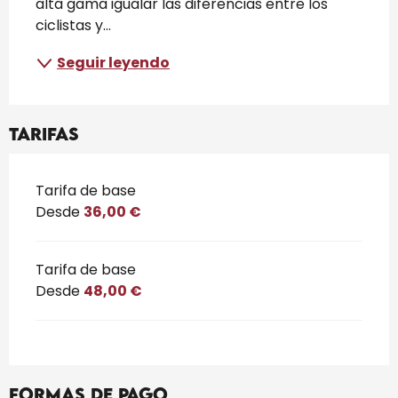
alta gama igualar las diferencias entre los 
ciclistas y...
Seguir leyendo
Tarifas
Tarifas 2026
Tarifa de base
Desde
36,00 €
Tarifa de base
Desde
48,00 €
Formas de pago