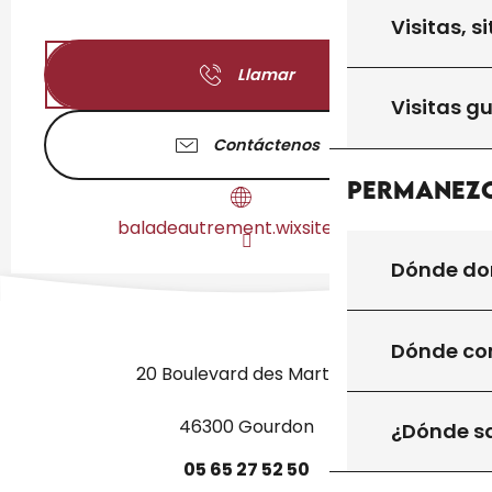
Visitas, s
Llamar
Visitas g
Contáctenos
Permanezc
baladeautrement.wixsite.com
Dónde do
Dónde co
20 Boulevard des Martyrs
46300 Gourdon
¿Dónde sa
05
65
27
52
50