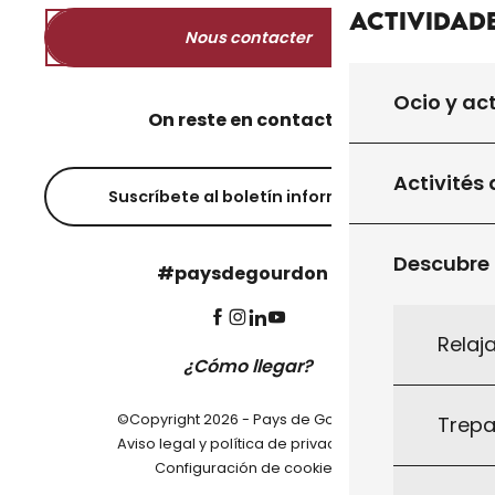
Actividad
Nous contacter
Ocio y ac
On reste en contact ?
Activités 
Suscríbete al boletín informativo
Descubre
#paysdegourdon !
Relaj
¿Cómo llegar?
©Copyright 2026 - Pays de Gourdon
Trepa
-
Aviso legal y política de privacidad
Configuración de cookies