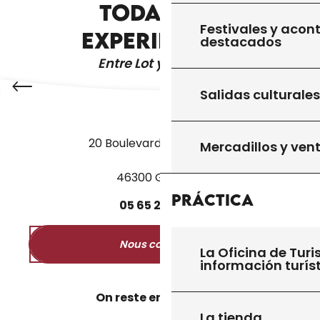
TODAS LAS
EXPERIENCIAS
Festivales y acon
EXPERIENCIAS
destacados
Entre Lot y Dordoña
Salidas culturales
20 Boulevard des Martyrs
Mercadillos y ven
46300 Gourdon
Práctica
05
65
27
52
50
Nous contacter
La Oficina de Turi
información turís
On reste en contact ?
La tienda