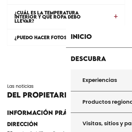
¿CUÁL ES LA TEMPERATURA
INTERIOR Y QUÉ ROPA DEBO
LLEVAR?
Inicio
¿PUEDO HACER FOTOS O VÍDEOS?
Descubra
Experiencias
Las noticias
DEL PROPIETARIO
Productos region
Información práctica
Visitas, sitios y p
Dirección