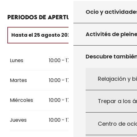
Ocio y actividade
Periodos de apertura
Activités de plein
Hasta el
25 agosto 2026
Del
5 abril 2026
al
10 julio 2026
Descubre tambié
Lunes
10:00 - 17:45
Del
26 agosto 2026
al
30 septiembre
2026
Relajación y b
Martes
10:00 - 17:45
Del
1 octubre 2026
al
31 octubre 2026
Miércoles
10:00 - 17:45
Trepar a los á
Jueves
10:00 - 17:45
Centro de ocio