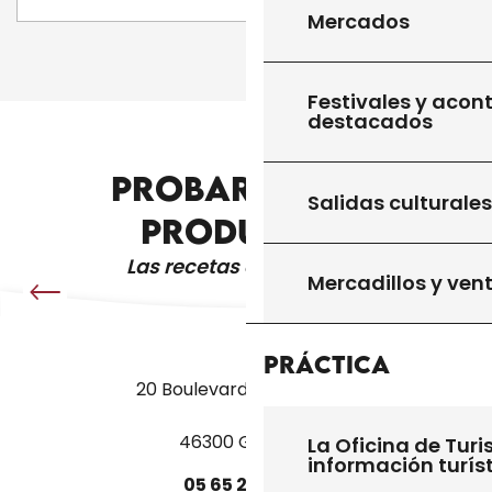
Mercados
1
2
❯
❯❯
Festivales y acon
destacados
PROBAR OTROS
CUEVAS, CASTILLOS Y JARDINES
Salidas culturales
PRODUCTOS
Las recetas de la abuela
Mercadillos y ven
Práctica
20 Boulevard des Martyrs
46300 Gourdon
La Oficina de Turi
información turís
05
65
27
52
50