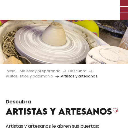
Aller
au
contenu
principal
Inicio – Me estoy preparando
Descubra
Visitas, sitios y patrimonio
Artistas y artesanos
Descubra
ARTISTAS Y ARTESANOS
Ajo
Artistas y artesanos le abren sus puertas: