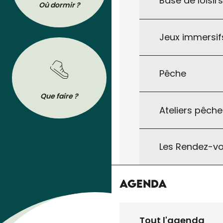
Base de loisir
Où dormir ?
Où manger ?
Jeux immersifs
Pêche
BROCHURES
Que faire ?
Se déplacer
Tout pour préparer votre séjour : les
Ateliers pêche
brochures de l’Office de Tourisme à
télécharger ou à consulter sur son
téléphone !
Les Rendez-vo
Agenda
Tout l'agenda