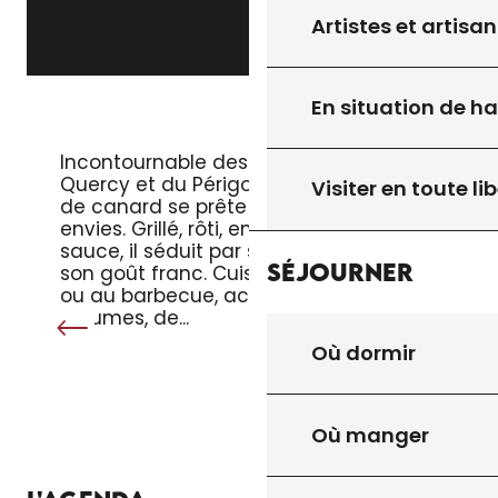
Artistes et artisan
En situation de h
LE MAGRET DE CANARD
Incontournable des tables du
Quercy et du Périgord, le magret
Visiter en toute lib
de canard se prête à toutes les
envies. Grillé, rôti, en salade ou en
sauce, il séduit par sa tendreté et
Séjourner
son goût franc. Cuisiné à la poêle
ou au barbecue, accompagné de
légumes, de...
Où dormir
Où manger
TOUT L’AGENDA