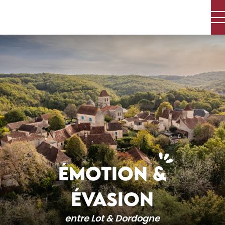
Aller
au
contenu
principal
ÉMOTION &
ÉVASION
entre Lot & Dordogne