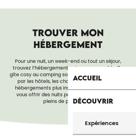
TROUVER MON
HÉBERGEMENT
Pour une nuit, un week-end ou tout un séjour,
trouvez l’hébergement qui vous ressemble. Du
gîte cosy au camping sous les étoiles, en passant
Accueil
par les hôtels, les chambres d’hôtes ou les
hébergements plus insolites, tout est là pour
vous offrir des nuits paisibles… et des réveils
Découvrir
pleins de promesses.
CHAMBRES D’HÔTES
Expériences