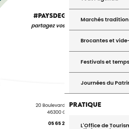
#PAYSDEGOURDON
Marchés tradition
partagez vos expériences
Brocantes et vide
Festivals et temps
Journées du Patr
Pratique
20 Boulevard des Martyrs
46300 Gourdon
05
65
27
52
50
L'Office de Touris