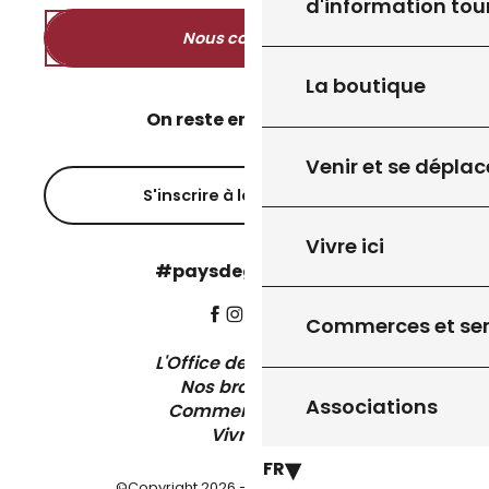
d'information tou
Nous contacter
La boutique
On reste en contact ?
Venir et se déplac
S'inscrire à la newsletter
Vivre ici
#paysdegourdon !
Commerces et ser
L'Office de Tourisme
Nos brochures
Associations
Comment venir ?
Vivre ici
FR
©Copyright 2026 - Pays de Gourdon