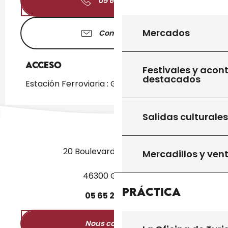
05 65 41 12
▒▒
Mercados
Contáctenos
Acceso
Acceso
Festivales y acon
destacados
Estación Ferroviaria : Gourdon a 5km
Salidas culturales
20 Boulevard des Martyrs
Mercadillos y ven
46300 Gourdon
Práctica
05
65
27
52
50
Nous contacter