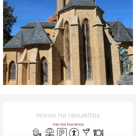
Horarios y datos de contacto
Horas no resueltas
Ver los horarios
Juegos infantiles / Zona de juegos
Zona de picnic
Aparcamiento
Accesibilidad
Bar / Refrigerio
Restaurante