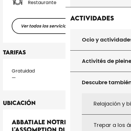
Restaurante
Actividades
Ver todos los servicios
Ocio y actividade
Tarifas
Activités de plein
Tarifas 2026
Gratuidad
—
Descubre tambié
Ubicación
Relajación y b
Abbatiale Notre Dame de
Trepar a los á
l'Assomption du Vigan