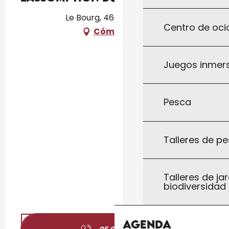
Le Bourg, 46300 Le Vigan
Centro de ocio
Cómo llegar
Juegos inmersi
Pesca
Talleres de pe
Talleres de jar
biodiversidad
Agenda