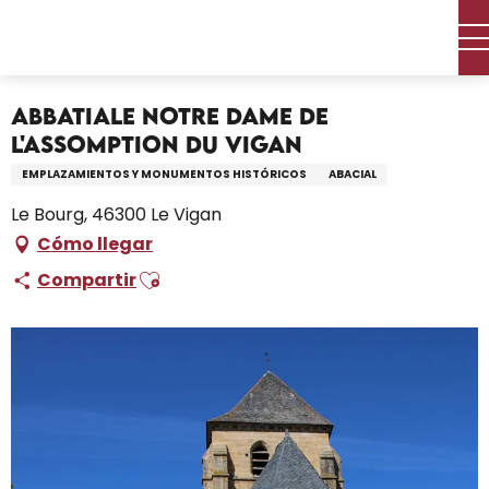
Aller
Inicio – Me estoy preparando
au
Abbatiale Notre Dame de l'Assomption du Vigan
contenu
principal
Abbatiale Notre Dame de
l'Assomption du Vigan
EMPLAZAMIENTOS Y MONUMENTOS HISTÓRICOS
ABACIAL
Le Bourg, 46300 Le Vigan
Cómo llegar
Ajouter aux favoris
Compartir