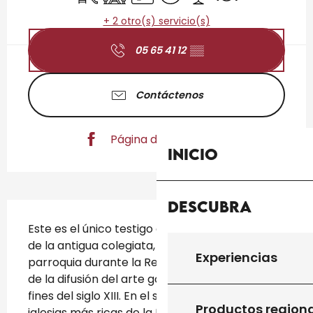
+ 2 otro(s) servicio(s)
05 65 41 12
▒▒
Contáctenos
Página de Facebook
Inicio
Descubra
Descripción
Este es el único testigo del recinto monástico 
de la antigua colegiata, convertida en 
Experiencias
parroquia durante la Revolución. Es indicativo 
de la difusión del arte gótico en la región a 
fines del siglo XIII. En el siglo XIV, fue una de las 
Productos region
iglesias más ricas de la Diócesis de Cahors. (Su 