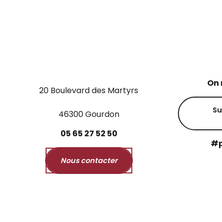
On 
20 Boulevard des Martyrs
Su
46300 Gourdon
05
65
27
52
50
#p
Nous contacter