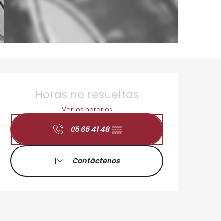
Horarios y datos de 
Horas no resueltas
Ver los horarios
05 65 41 48
▒▒
Contáctenos