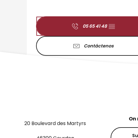
05 65 41 48
▒▒
Contáctenos
On 
20 Boulevard des Martyrs
Su