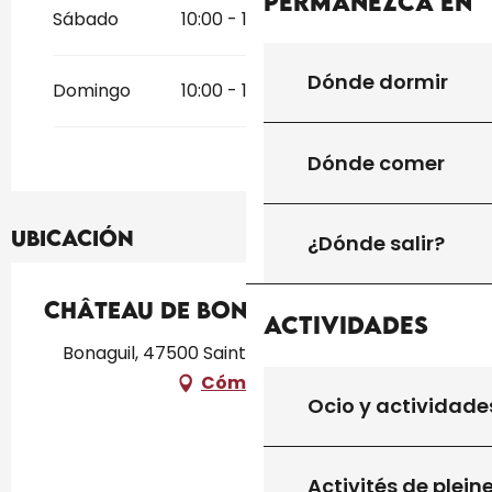
Permanezca en
Del
26 diciembre 2026
al
31
Sábado
10:00 - 19:00
10:00 - 19:00
diciembre 2026
Dónde dormir
Domingo
10:00 - 19:00
10:00 - 19:00
Dónde comer
Ubicación
¿Dónde salir?
Château de Bonaguil
Actividades
Bonaguil, 47500 Saint-Front-sur-Lémance
Cómo llegar
Ocio y actividade
Activités de plein