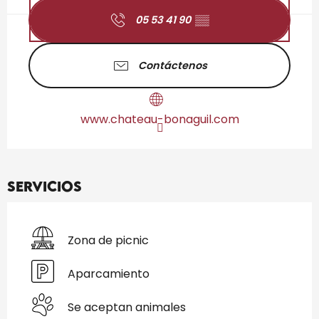
05 53 41 90
▒▒
Contáctenos
www.chateau-bonaguil.com
Servicios
Zona de picnic
Aparcamiento
Se aceptan animales