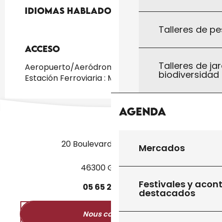
Idiomas hablados
Idiomas hablados
Talleres de pe
Acceso
Acceso
Talleres de jar
Aeropuerto/Aeródromo : Agen a 50km
biodiversidad
Estación Ferroviaria : Monsempron a 10km
Agenda
20 Boulevard des Martyrs
Mercados
46300 Gourdon
Festivales y acon
05
65
27
52
50
destacados
Nous contacter