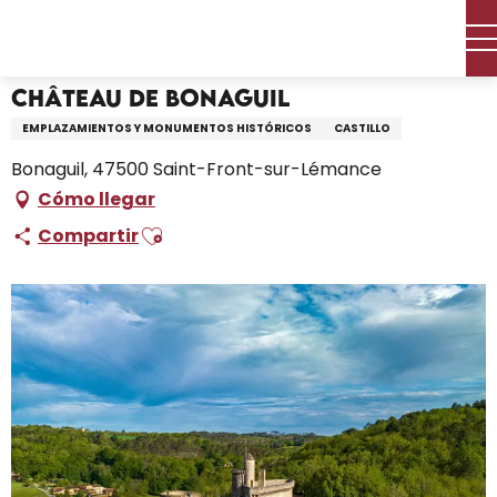
Aller
Inicio – Me estoy preparando
Château de Bonaguil
au
contenu
principal
Château de Bonaguil
EMPLAZAMIENTOS Y MONUMENTOS HISTÓRICOS
CASTILLO
Bonaguil, 47500 Saint-Front-sur-Lémance
Cómo llegar
Ajouter aux favoris
Compartir