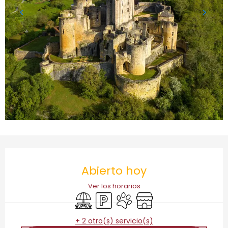
Horarios y datos de contacto
Abierto hoy
Ver los horarios
Zona de picnic
Aparcamiento
Se aceptan animales
Tienda
+ 2 otro(s) servicio(s)