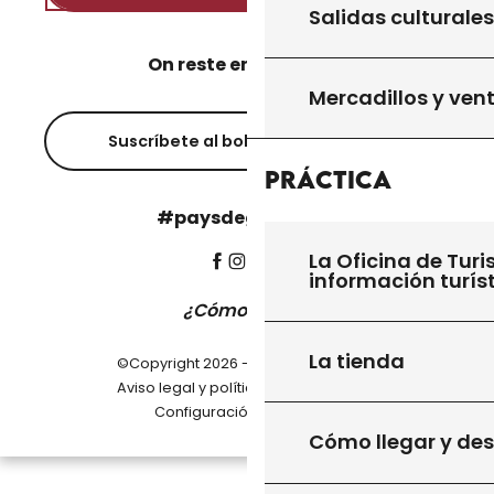
Salidas culturales
On reste en contact ?
Mercadillos y ven
Suscríbete al boletín informativo
Práctica
#paysdegourdon !
La Oficina de Turi
información turís
¿Cómo llegar?
La tienda
©Copyright 2026 - Pays de Gourdon
-
Aviso legal y política de privacidad
Configuración de cookies
Cómo llegar y de