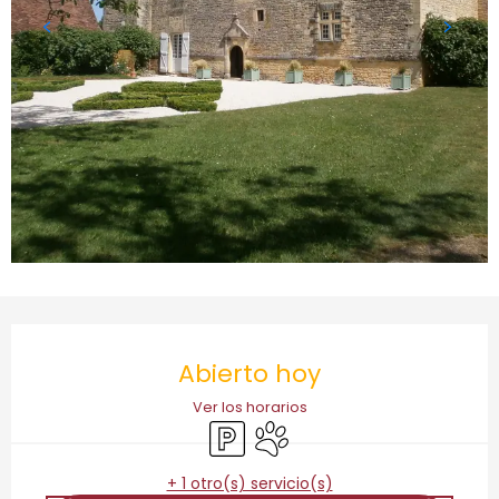
Horarios y datos de contacto
Abierto hoy
Ver los horarios
Aparcamiento
Se aceptan animales
+ 1 otro(s) servicio(s)