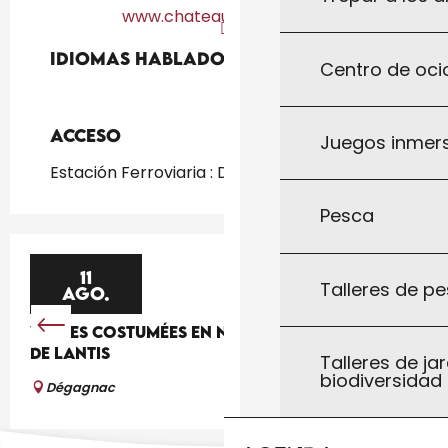
www.chateau-de-lantis.fr
Idiomas hablados
Idiomas hablados
Centro de ocio
Acceso
Acceso
Juegos inmersi
Estación Ferroviaria : Degagnac a 4km
Pesca
11
Talleres de pe
AGO.
VISITES COSTUMÉES EN NOCTURNE AU CHÂTEAU
DE LANTIS
Talleres de jar
biodiversidad
Dégagnac