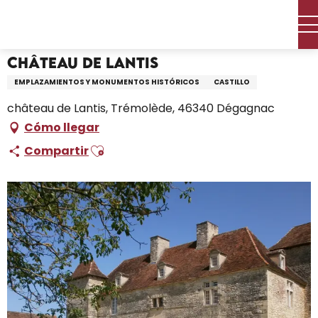
Aller
Inicio – Me estoy preparando
Château de Lantis
au
contenu
principal
Château de Lantis
EMPLAZAMIENTOS Y MONUMENTOS HISTÓRICOS
CASTILLO
château de Lantis, Trémolède, 46340 Dégagnac
Cómo llegar
Ajouter aux favoris
Compartir