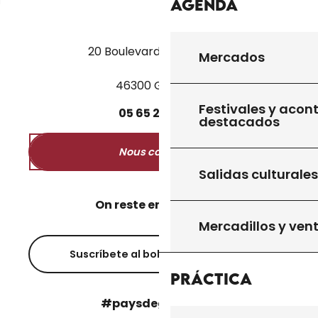
Agenda
20 Boulevard des Martyrs
Mercados
46300 Gourdon
Festivales y acon
05
65
27
52
50
destacados
Nous contacter
Salidas culturales
On reste en contact ?
Mercadillos y ven
Suscríbete al boletín informativo
Práctica
#paysdegourdon !