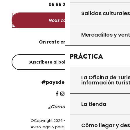
05
65
27
52
50
Salidas culturales
Nous contacter
Mercadillos y ven
On reste en contact ?
Práctica
Suscríbete al boletín informativo
La Oficina de Turi
información turís
#paysdegourdon !
La tienda
¿Cómo llegar?
©Copyright 2026 - Pays de Gourdon
Cómo llegar y de
-
Aviso legal y política de privacidad