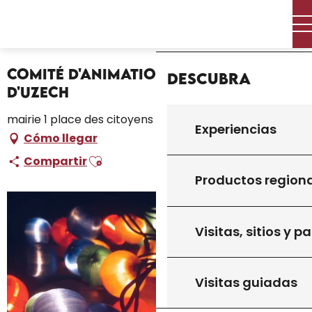
Aller
Inicio – Me estoy preparando
Inicio
au
Comité d'Animation Culturelle d'Uzech
contenu
principal
Comité d'Animation Culturelle
Descubra
d'Uzech
mairie 1 place des citoyens du monde, 46310 Uzech
Experiencias
Cómo llegar
Ajouter aux favoris
Compartir
Productos region
Visitas, sitios y p
Visitas guiadas