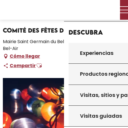
Aller
Inicio – Me estoy preparando
Inicio
au
Comité des Fêtes de Saint-Germain
contenu
principal
Comité des Fêtes de Saint-Germain
Descubra
Mairie Saint Germain du Bel air, Saint-Germain-du-
Bel-Air
Experiencias
Cómo llegar
Ajouter aux favoris
Compartir
Productos region
Visitas, sitios y p
Visitas guiadas