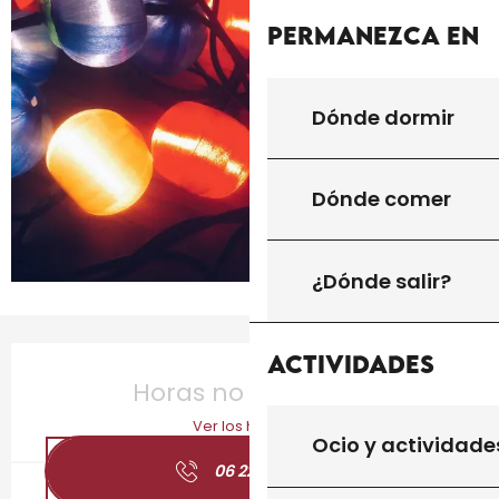
Permanezca en
Dónde dormir
Dónde comer
¿Dónde salir?
Horarios y datos de contacto
Actividades
Horas no resueltas
Ver los horarios
Ocio y actividade
06 22 16 06
▒▒