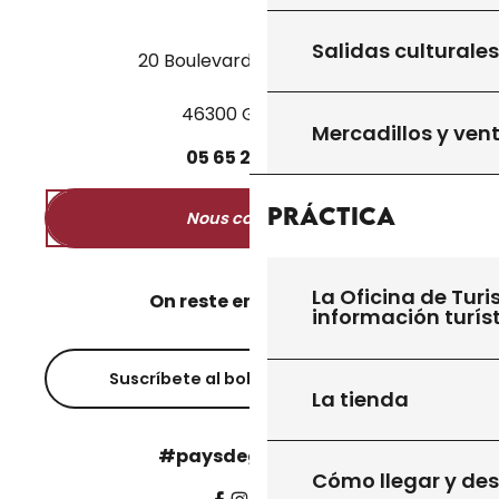
Salidas culturales
20 Boulevard des Martyrs
46300 Gourdon
Mercadillos y ven
05
65
27
52
50
Práctica
Nous contacter
La Oficina de Turi
On reste en contact ?
información turís
Suscríbete al boletín informativo
La tienda
#paysdegourdon !
Cómo llegar y de