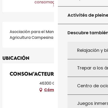
consomacteurs46.fr
Activités de plein
Descripción
Asociación para el Mantenimiento de la 
Descubre tambié
Agricultura Campesina (A.M.A.P.)
Relajación y b
Ubicación
Trepar a los á
Consom’acteurs 46
46300 Gourdon
Centro de ocio
Cómo llegar
Juegos inmersi