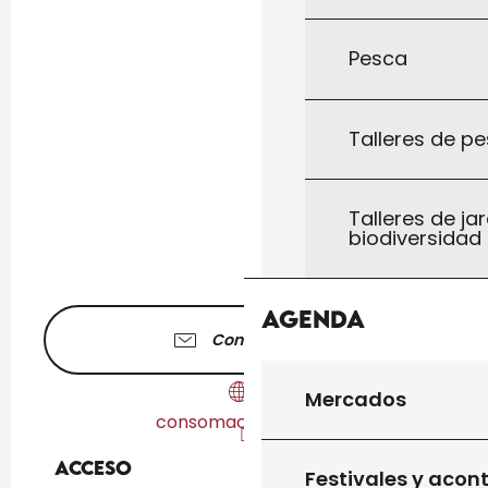
Pesca
Talleres de pe
Talleres de jar
biodiversidad
Agenda
Contáctenos
Mercados
consomacteurs46.fr
Acceso
Acceso
Festivales y acon