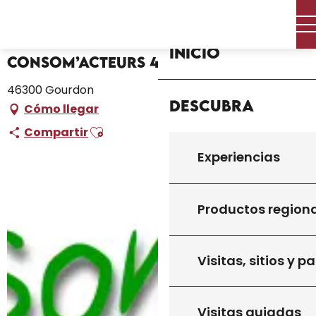
Aller
Inicio – Me estoy preparando
Consom’acteurs 46
au
contenu
Inicio
principal
Consom’acteurs 46
46300 Gourdon
Descubra
Cómo llegar
Ajouter aux favoris
Compartir
Experiencias
Productos region
Visitas, sitios y p
Visitas guiadas