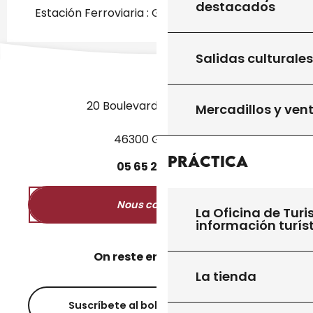
destacados
Estación Ferroviaria : Gourdon a 2km
Salidas culturales
20 Boulevard des Martyrs
Mercadillos y ven
46300 Gourdon
Práctica
05
65
27
52
50
Nous contacter
La Oficina de Turi
información turís
On reste en contact ?
La tienda
Suscríbete al boletín informativo