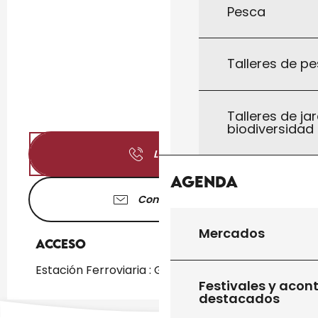
Pesca
Talleres de pe
Talleres de jar
biodiversidad
Llamar
Agenda
Contáctenos
Mercados
Acceso
Acceso
Estación Ferroviaria : Gourdon a 2km
Festivales y acon
destacados