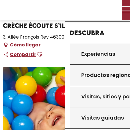
Aller
Inicio – Me estoy preparando
Crèche Écoute s’il joue
Inicio
au
contenu
principal
Crèche Écoute s’il joue
Descubra
3, Allée François Rey 46300 GOURDON, Gourdon
Cómo llegar
Ajouter aux favoris
Experiencias
Compartir
Productos region
Visitas, sitios y p
Visitas guiadas