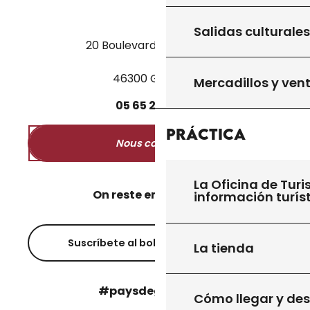
Salidas culturales
20 Boulevard des Martyrs
46300 Gourdon
Mercadillos y ven
05
65
27
52
50
Práctica
Nous contacter
La Oficina de Turi
On reste en contact ?
información turís
Suscríbete al boletín informativo
La tienda
#paysdegourdon !
Cómo llegar y de