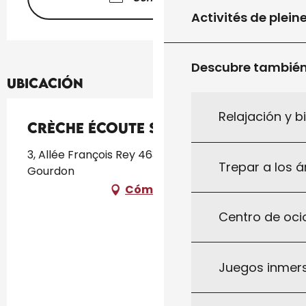
Activités de plein
Descubre tambié
Ubicación
Relajación y b
Crèche Écoute s’il joue
3, Allée François Rey 46300 GOURDON,
Trepar a los á
Gourdon
Cómo llegar
Centro de ocio
Juegos inmersi