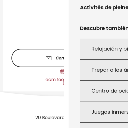
Activités de plein
Descubre tambié
Relajación y b
Contáctenos
Trepar a los á
ecm.footeo.com
Centro de ocio
Juegos inmersi
20 Boulevard des Martyrs