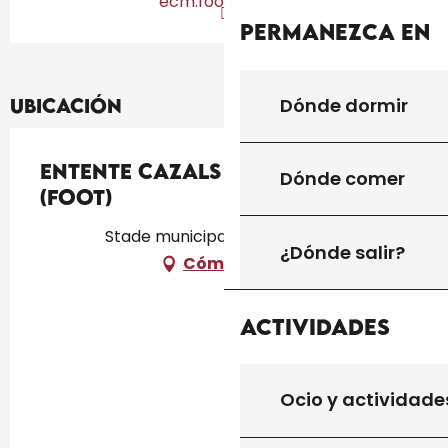
ecm.footeo.com
Permanezca en
Dónde dormir
Ubicación
Entente Cazals Montcléra
Dónde comer
(Foot)
Stade municipal, 46250 Cazals
¿Dónde salir?
Cómo llegar
Actividades
Ocio y actividade