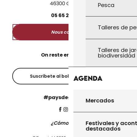
46300 Gourdon
Pesca
05
65
27
52
50
Talleres de pe
Nous contacter
Talleres de jar
On reste en contact ?
biodiversidad
Suscríbete al boletín informativo
Agenda
#paysdegourdon !
Mercados
Festivales y acon
¿Cómo llegar?
destacados