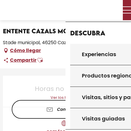
Aller
Inicio – Me estoy preparando
Inicio
au
Entente Cazals Montcléra (Foot)
contenu
principal
Entente Cazals Montcléra (Foot)
Descubra
Stade municipal, 46250 Cazals
Cómo llegar
Experiencias
Ajouter aux favoris
Compartir
Productos region
Horarios y datos de contacto
Horas no resueltas
Visitas, sitios y p
Ver los horarios
Contáctenos
Visitas guiadas