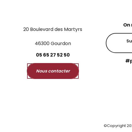
On 
20 Boulevard des Martyrs
Su
46300 Gourdon
05
65
27
52
50
#p
Nous contacter
©Copyright 20