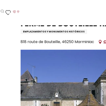
Aller
Inicio – Me estoy preparando
Ferme de Bouteille Ha
au
contenu
Buscar
Voir les favoris
principal
Ferme de Bouteille 
EMPLAZAMIENTOS Y MONUMENTOS HISTÓRICOS
818 route de Bouteille, 46250 Marminiac
C