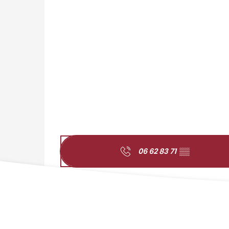
06 62 83 71
▒▒