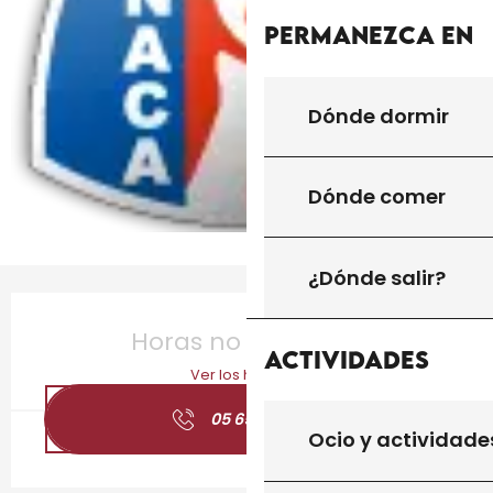
Permanezca en
Dónde dormir
Dónde comer
¿Dónde salir?
Horarios y datos de contacto
Horas no resueltas
Actividades
Ver los horarios
05 65 31 06
▒▒
Ocio y actividade