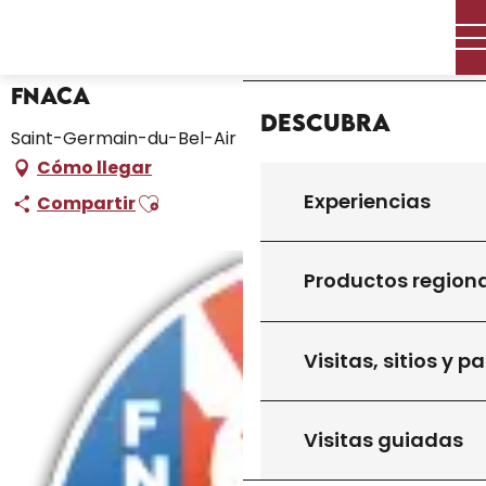
Aller
Inicio – Me estoy preparando
FNACA
Inicio
au
contenu
principal
FNACA
Descubra
Saint-Germain-du-Bel-Air
Cómo llegar
Ajouter aux favoris
Experiencias
Compartir
Productos region
Visitas, sitios y p
Visitas guiadas