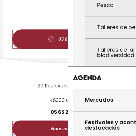
Pesca
Talleres de pe
05 65 31 06
▒▒
Talleres de jar
biodiversidad
Agenda
20 Boulevard des Martyrs
Mercados
46300 Gourdon
05
65
27
52
50
Festivales y acon
destacados
Nous contacter