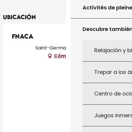
Activités de plein
Ubicación
Descubre tambié
FNACA
Saint-Germain-du-Bel-Air
Relajación y b
Cómo llegar
Trepar a los á
Centro de ocio
Juegos inmersi