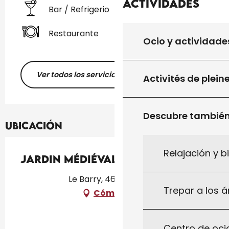
Actividades
Bar / Refrigerio
Restaurante
Ocio y actividade
Ver todos los servicios
Activités de plein
Descubre tambié
Ubicación
Relajación y b
Jardin Médiéval du Barry
Le Barry, 46340 Salviac
Trepar a los á
Cómo llegar
Centro de ocio