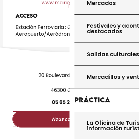
Mercados
www.mairiedesalviac.fr
Acceso
Acceso
Festivales y acon
Estación Ferroviaria : Gourdon a 14km
destacados
Aeropuerto/Aeródromo : Toulouse a 150km
Salidas culturales
20 Boulevard des Martyrs
Mercadillos y ven
46300 Gourdon
Práctica
05
65
27
52
50
Nous contacter
La Oficina de Turi
información turís