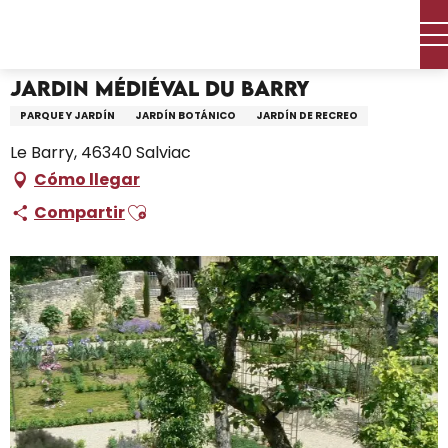
Aller
Inicio – Me estoy preparando
Jardin Médiéval du Barry
au
contenu
principal
Jardin Médiéval du Barry
PARQUE Y JARDÍN
JARDÍN BOTÁNICO
JARDÍN DE RECREO
Le Barry, 46340 Salviac
Cómo llegar
Ajouter aux favoris
Compartir