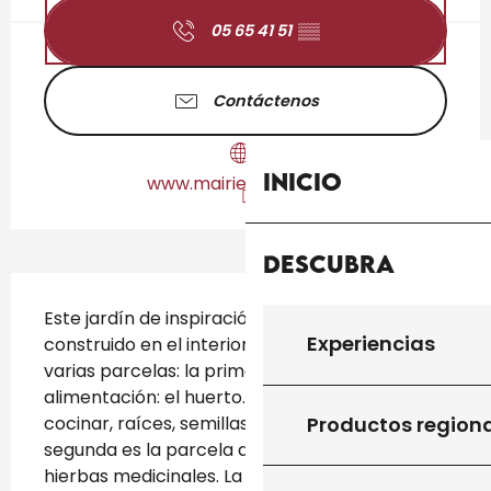
05 65 41 51
▒▒
Contáctenos
Inicio
www.mairiedesalviac.fr
Descubra
Descripción
Este jardín de inspiración medieval está 
Experiencias
construido en el interior del pueblo. Presenta 
varias parcelas: la primera sobre la 
alimentación: el huerto. Hay plantas para 
Productos region
cocinar, raíces, semillas y cucurbitáceas. La 
segunda es la parcela de los simples con 
hierbas medicinales. La tercera es el jardín...