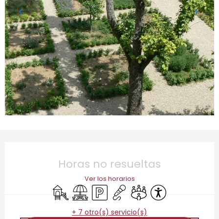
Horarios y datos de contacto
Horas no resueltas
Ver los horarios
Juegos infantiles / Zona de juegos
Zona de picnic
Aparcamiento
Animación
Sala de reuniones
Accesibilidad
+ 7 otro(s) servicio(s)