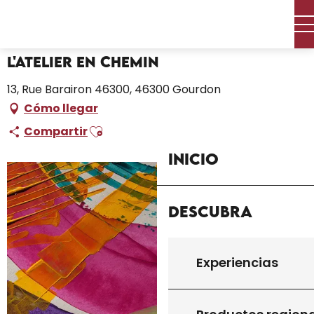
Aller
Inicio – Me estoy preparando
L'atelier en chemin
au
contenu
principal
L'atelier en chemin
13, Rue Barairon 46300, 46300 Gourdon
Cómo llegar
Ajouter aux favoris
Compartir
Inicio
Descubra
Experiencias