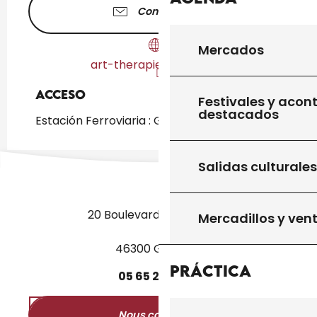
Contáctenos
Mercados
art-therapie-gourdon.fr
Acceso
Acceso
Festivales y acon
destacados
Estación Ferroviaria : Gourdon a 1km
Salidas culturales
20 Boulevard des Martyrs
Mercadillos y ven
46300 Gourdon
Práctica
05
65
27
52
50
Nous contacter