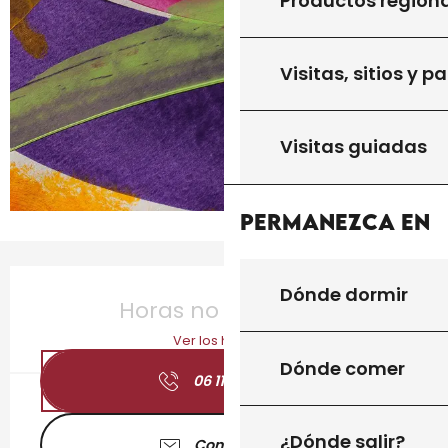
Productos region
Visitas, sitios y p
Visitas guiadas
Permanezca en
Horarios y datos de contacto
Dónde dormir
Horas no resueltas
Ver los horarios
Dónde comer
06 11 32 40
▒▒
¿Dónde salir?
Contáctenos