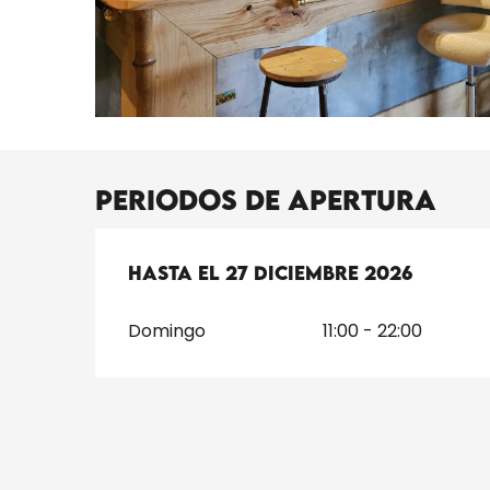
Periodos de apertura
Del
Hasta el
4 enero 2026
27 diciembre 2026
al
27 diciembre 
Domingo
11:00 - 22:00