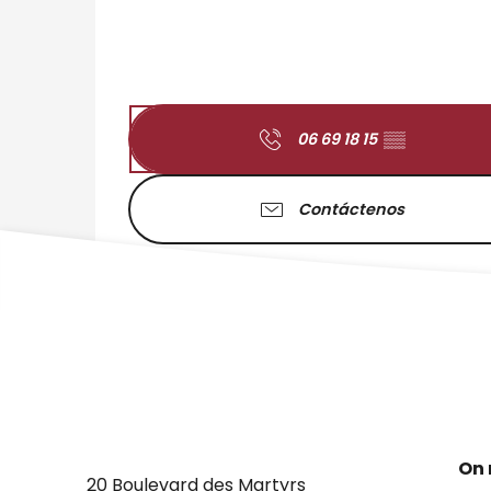
06 69 18 15
▒▒
Contáctenos
On 
20 Boulevard des Martyrs