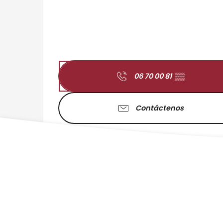
06 70 00 81
▒▒
Contáctenos