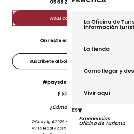
05
65
27
52
50
Nous contacter
La Oficina de Turi
información turís
On reste en contact ?
La tienda
Suscríbete al boletín informativo
Cómo llegar y de
#paysdegourdon !
Vivir aquí
¿Cómo llegar?
ES
Experiencias
©Copyright 2026 - Pays de Gourdon
Oficina de Turismo
-
Aviso legal y política de privacidad