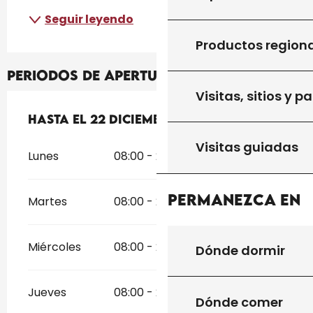
Seguir leyendo
Productos region
Periodos de apertura
Visitas, sitios y p
Del
Hasta el
1 enero 2026
22 diciembre 2026
al
22 diciembre 2026
Visitas guiadas
Lunes
08:00 - 20:00
Permanezca en
Martes
08:00 - 20:00
Miércoles
08:00 - 20:00
Dónde dormir
Jueves
08:00 - 20:00
Dónde comer