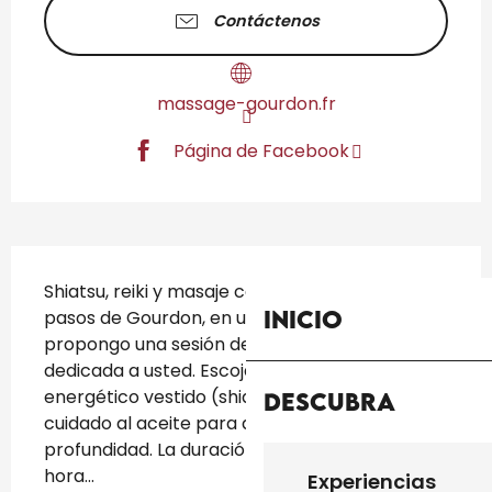
Contáctenos
massage-gourdon.fr
Página de Facebook
Descripción
Shiatsu, reiki y masaje californiano : a dos 
Inicio
pasos de Gourdon, en un marco arbolado, le 
propongo una sesión de 1h 30 enteramente 
dedicada a usted. Escoja entre un cuidado 
energético vestido (shiatsu o reiki) y un 
Descubra
cuidado al aceite para aflojarse en 
profundidad. La duración del cuidado es de 1 
hora...
Experiencias