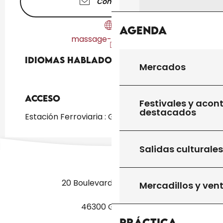
Contáctenos
Agenda
massage-gourdon.fr
Idiomas hablados
Idiomas hablados
Mercados
Acceso
Acceso
Festivales y acon
destacados
Estación Ferroviaria : Gourdon a 890m
Salidas culturales
20 Boulevard des Martyrs
Mercadillos y ven
46300 Gourdon
Práctica