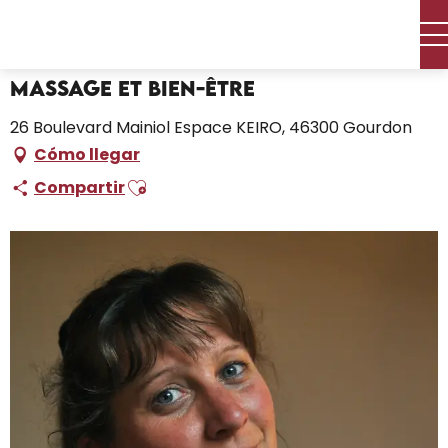
Aller
Inicio – Me estoy preparando
Massage et Bien-être
au
contenu
principal
Massage et Bien-être
26 Boulevard Mainiol Espace KEIRO, 46300 Gourdon
Cómo llegar
Ajouter aux favoris
Compartir