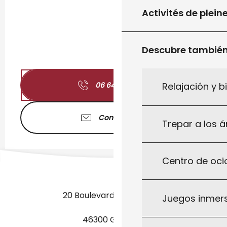
Activités de plein
Descubre tambié
06 64 47 74
▒▒
Relajación y b
Contáctenos
Trepar a los á
Centro de ocio
20 Boulevard des Martyrs
Juegos inmersi
46300 Gourdon