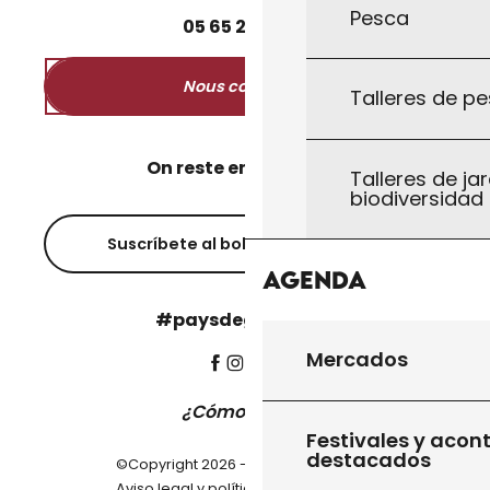
Pesca
05
65
27
52
50
Nous contacter
Talleres de pe
On reste en contact ?
Talleres de jar
biodiversidad
Suscríbete al boletín informativo
Agenda
#paysdegourdon !
Mercados
¿Cómo llegar?
Festivales y acon
destacados
©Copyright 2026 - Pays de Gourdon
-
Aviso legal y política de privacidad