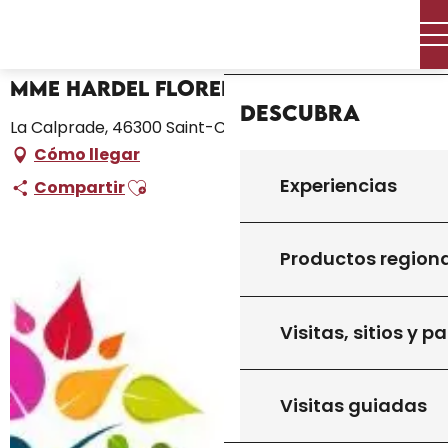
Aller
Inicio – Me estoy preparando
Mme Hardel Florence
Inicio
au
contenu
principal
Mme Hardel Florence
Descubra
La Calprade, 46300 Saint-Cirq-Madelon
Cómo llegar
Ajouter aux favoris
Experiencias
Compartir
Productos region
Visitas, sitios y p
Visitas guiadas