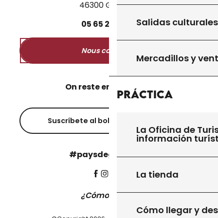
46300 Gourdon
Salidas culturales
05
65
27
52
50
Nous contacter
Mercadillos y ven
On reste en contact ?
Práctica
Suscríbete al boletín informativo
La Oficina de Turi
información turís
#paysdegourdon !
La tienda
¿Cómo llegar?
Cómo llegar y de