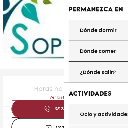
Permanezca en
Dónde dormir
Dónde comer
¿Dónde salir?
Horarios y datos de contacto
Horas no resueltas
Actividades
Ver los horarios
06 22 93 35
▒▒
Ocio y actividade
Contáctenos