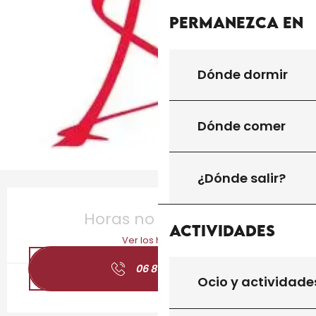
Permanezca en
Dónde dormir
Dónde comer
¿Dónde salir?
Horarios y datos de contacto
Horas no resueltas
Actividades
Ver los horarios
06 81 13 94
▒▒
Ocio y actividade