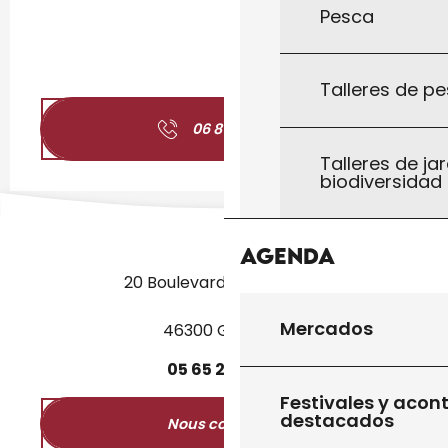
Pesca
Talleres de pe
06 81 13 94
▒▒
Talleres de jar
biodiversidad
Agenda
20 Boulevard des Martyrs
Mercados
46300 Gourdon
05
65
27
52
50
Festivales y acon
destacados
Nous contacter