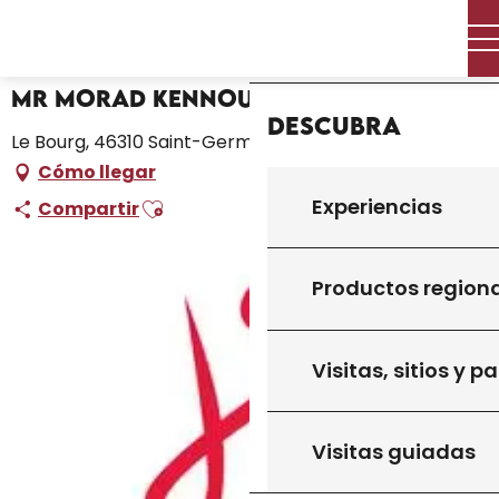
Aller
Inicio – Me estoy preparando
Mr Morad Kennouda
Inicio
au
contenu
principal
Mr Morad Kennouda
Descubra
Le Bourg, 46310 Saint-Germain-du-Bel-Air
Cómo llegar
Ajouter aux favoris
Experiencias
Compartir
Productos region
Visitas, sitios y p
Visitas guiadas