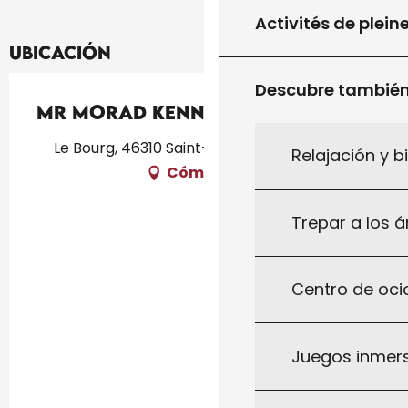
Activités de plein
Ubicación
Descubre tambié
Mr Morad Kennouda
Le Bourg, 46310 Saint-Germain-du-Bel-Air
Relajación y b
Cómo llegar
Trepar a los á
Centro de ocio
Juegos inmersi