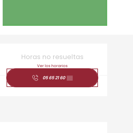
Horarios y datos de 
Horas no resueltas
Ver los horarios
05 65 21 60
▒▒