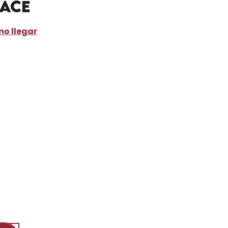
lace
o llegar