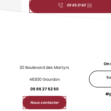
05 65 21 60
▒▒
On 
20 Boulevard des Martyrs
Su
46300 Gourdon
05
65
27
52
50
#p
Nous contacter