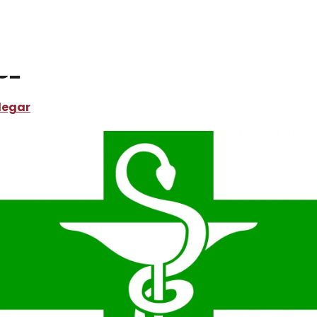
e
ce
legar