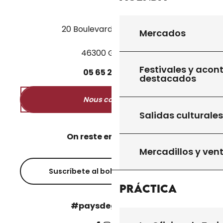
20 Boulevard des Martyrs
Mercados
46300 Gourdon
Festivales y acon
05
65
27
52
50
destacados
Nous contacter
Salidas culturales
On reste en contact ?
Mercadillos y ven
Suscríbete al boletín informativo
Práctica
#paysdegourdon !