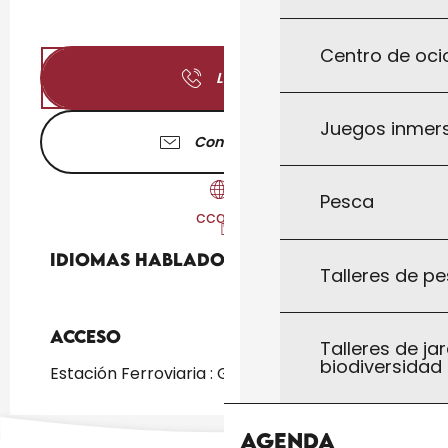
Centro de ocio
Llamar
Juegos inmersi
Contáctenos
Pesca
ccqb.fr
Idiomas hablados
Idiomas hablados
Talleres de pe
Acceso
Acceso
Talleres de jar
biodiversidad
Estación Ferroviaria : Gourdon a 2km
Agenda