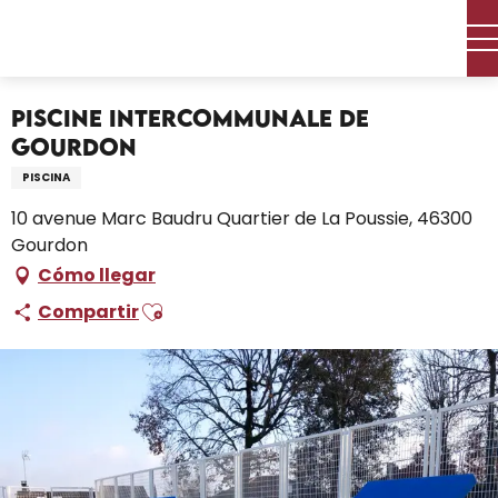
Aller
Inicio – Me estoy preparando
au
Piscine Intercommunale de Gourdon
contenu
principal
Piscine Intercommunale de
Gourdon
PISCINA
10 avenue Marc Baudru Quartier de La Poussie, 46300
Gourdon
Cómo llegar
Ajouter aux favoris
Compartir