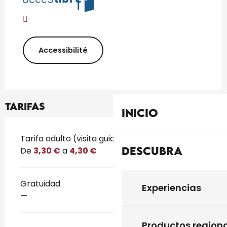
Accessibilité
Tarifas
Inicio
Tarifas 2026
Tarifa adulto (visita guiada)
Descubra
De
3,30 €
a
4,30 €
Gratuidad
Experiencias
—
Productos region