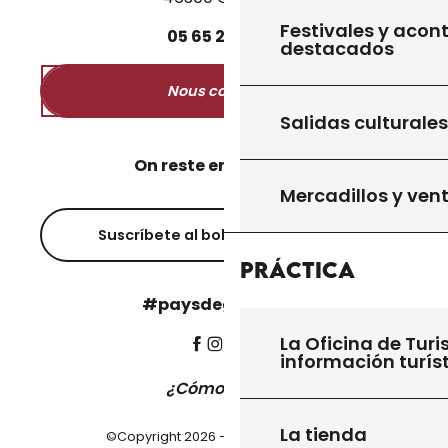
Festivales y acon
05
65
27
52
50
destacados
Nous contacter
Salidas culturales
On reste en contact ?
Mercadillos y ven
Suscríbete al boletín informativo
Práctica
#paysdegourdon !
La Oficina de Turi
información turís
¿Cómo llegar?
La tienda
©Copyright 2026 - Pays de Gourdon