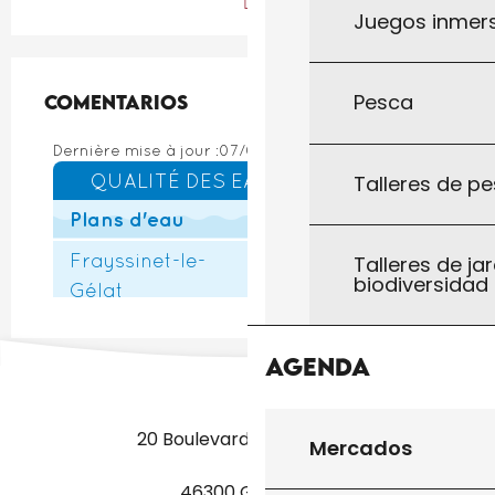
Juegos inmersi
Pesca
Comentarios
Comentarios
Talleres de pe
Talleres de jar
biodiversidad
Agenda
20 Boulevard des Martyrs
Mercados
46300 Gourdon