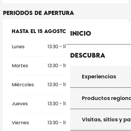
Periodos de apertura
Del
Hasta el
14 julio 2026
15 agosto 2026
al
15 agosto 2026
Inicio
Lunes
13:30 - 18:30
Descubra
Martes
13:30 - 18:30
Experiencias
Miércoles
13:30 - 18:30
Productos region
Jueves
13:30 - 18:30
Visitas, sitios y p
Viernes
13:30 - 18:30