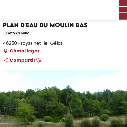
Aller
Inicio – Me estoy preparando
Plan d'eau du Moulin Bas
au
contenu
principal
Plan d'eau du Moulin Bas
PLAYA VIGILADA
46250 Frayssinet-le-Gélat
Cómo llegar
Ajouter aux favoris
Compartir