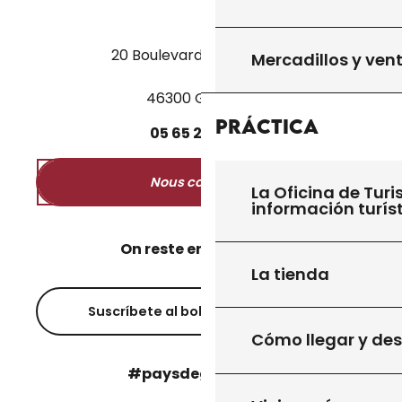
20 Boulevard des Martyrs
Mercadillos y ven
46300 Gourdon
Práctica
05
65
27
52
50
Nous contacter
La Oficina de Turi
información turís
On reste en contact ?
La tienda
Suscríbete al boletín informativo
Cómo llegar y de
#paysdegourdon !