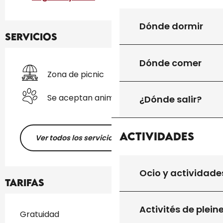
Dónde dormir
Servicios
Dónde comer
Zona de picnic
Se aceptan animales
¿Dónde salir?
Actividades
Ver todos los servicios
Ocio y actividade
Tarifas
Activités de plein
Tarifas 2026
Gratuidad