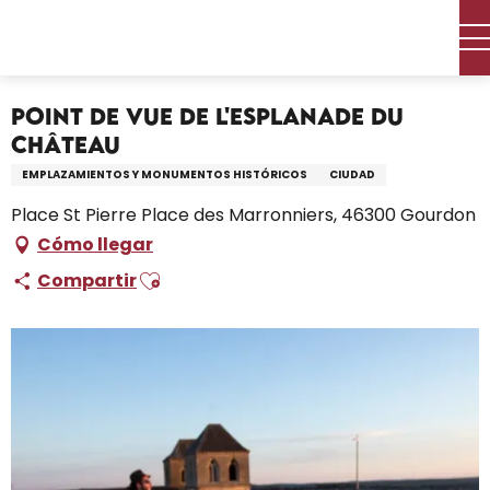
Aller
Inicio – Me estoy preparando
au
Point de vue de l'Esplanade du Château
contenu
principal
Point de vue de l'Esplanade du
Château
EMPLAZAMIENTOS Y MONUMENTOS HISTÓRICOS
CIUDAD
Place St Pierre Place des Marronniers, 46300 Gourdon
Cómo llegar
Ajouter aux favoris
Compartir