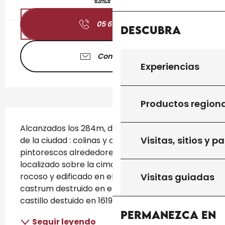
05 65 27 01
▒▒
Descubra
Contáctenos
Experiencias
Productos region
Descripción
Alcanzados los 284m, disfrute del panorama 
Visitas, sitios y p
de la ciudad : colinas y campos de los 
pintorescos alrededores. Este punto de vista 
localizado sobre la cima de un afloramiento 
rocoso y edificado en el sitio del antigo 
Visitas guiadas
castrum destruido en el siglo X, y del antiguo 
castillo destuido en 1619, es un lugar...
Permanezca en
Seguir leyendo