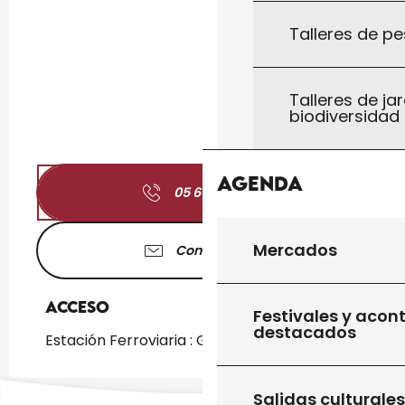
Talleres de pe
Talleres de jar
biodiversidad
Agenda
05 65 27 01
▒▒
Mercados
Contáctenos
Acceso
Acceso
Festivales y acon
destacados
Estación Ferroviaria : Gourdon a 1km
Salidas culturales