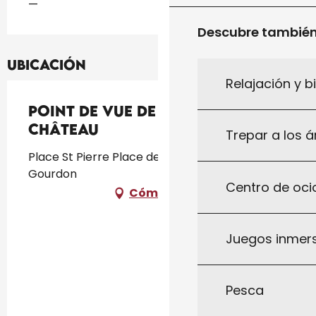
—
Descubre tambié
Ubicación
Relajación y b
Point de vue de l'Esplanade du
Château
Trepar a los á
Place St Pierre Place des Marronniers, 46300
Gourdon
Centro de ocio
Cómo llegar
Juegos inmersi
Pesca