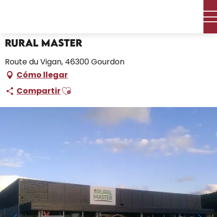
Aller
Inicio – Me estoy preparando
RURAL MASTER
au
contenu
principal
RURAL MASTER
Route du Vigan, 46300 Gourdon
Cómo llegar
Ajouter aux favoris
Compartir