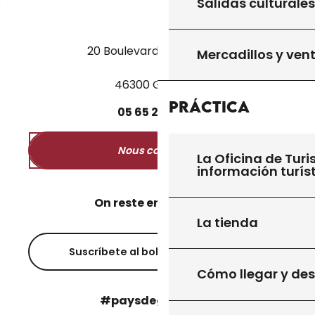
Salidas culturales
20 Boulevard des Martyrs
Mercadillos y ven
46300 Gourdon
Práctica
05
65
27
52
50
Nous contacter
La Oficina de Turi
información turís
On reste en contact ?
La tienda
Suscríbete al boletín informativo
Cómo llegar y de
#paysdegourdon !