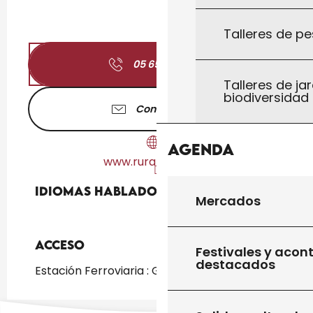
Talleres de pe
05 65 41 47
▒▒
Talleres de jar
biodiversidad
Contáctenos
Agenda
www.ruralmaster.fr
Idiomas hablados
Idiomas hablados
Mercados
Acceso
Acceso
Festivales y acon
destacados
Estación Ferroviaria : Gourdon a 2km