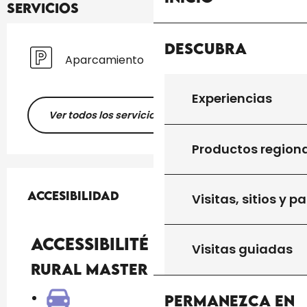
Servicios
Descubra
Aparcamiento
Experiencias
Ver todos los servicios
Productos region
Oferta de prestaciones
Accesibilidad
Accesibilidad
Visitas, sitios y p
Fermer
Accessibilité
Visitas guiadas
Rural Master
Permanezca en