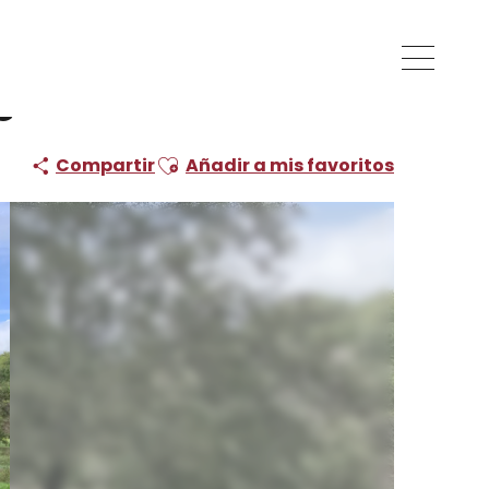
re de Pique-Nique du Plan d'Eau de Dégagnac
c
Ajouter aux favoris
Compartir
Añadir a mis favoritos