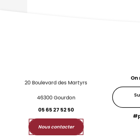
On 
20 Boulevard des Martyrs
Su
46300 Gourdon
05
65
27
52
50
#p
Nous contacter