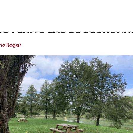
ónde dormir
Campings y aparcamientos para caravanas
Ai
 du Plan d'Eau de Dégagna
o llegar