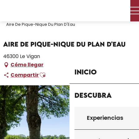
Aller
Inicio – Me estoy preparando
Permanezca en
au
Dónde dormir
contenu
Campings y aparcamientos para caravanas
Aire De Pique-Nique Du Plan D'Eau
principal
Aire De Pique-Nique Du Plan D'Eau
46300 Le Vigan
Cómo llegar
Inicio
Ajouter aux favoris
Compartir
Descubra
Experiencias