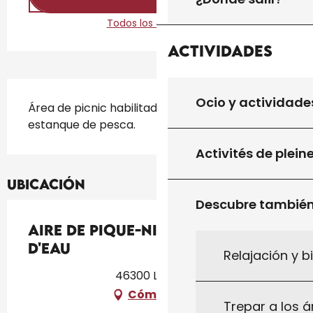
Todos los contactos
Actividades
Descripción
Ocio y actividade
Área de picnic habilitada al borde del 
estanque de pesca.
Activités de plein
Ubicación
Descubre tambié
Aire De Pique-Nique Du Plan
D'Eau
Relajación y b
46300 Le Vigan
Cómo llegar
Trepar a los á