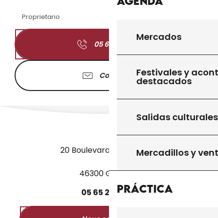
Agenda
Proprietario
Mercados
05 65 41 12
▒▒
Festivales y acon
Contacter
destacados
Salidas culturales
20 Boulevard des Martyrs
Mercadillos y ven
46300 Gourdon
Práctica
05
65
27
52
50