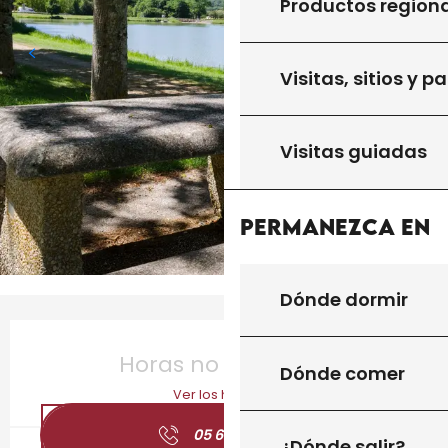
Productos region
Visitas, sitios y p
Visitas guiadas
Permanezca en
Dónde dormir
Horarios y datos de contacto
Horas no resueltas
Dónde comer
Ver los horarios
05 65 41 12
▒▒
¿Dónde salir?