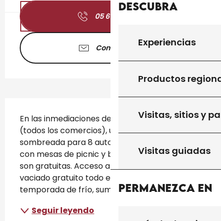
Descubra
05 65 41 51
▒▒
Experiencias
Contáctenos
Productos region
Descripción
Visitas, sitios y p
En las inmediaciones del centro del pueblo 
(todos los comercios), un área de parada 
sombreada para 8 autocaravanas, equipada 
Visitas guiadas
con mesas de picnic y barbacoa. Las parcelas 
son gratuitas. Acceso a la zona de servicios: 
vaciado gratuito todo el año, excepto en la 
Permanezca en
temporada de frío, suministro de agua...
Seguir leyendo