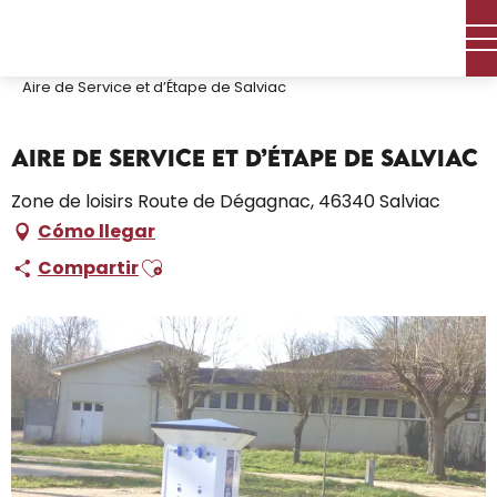
Aller
Inicio – Me estoy preparando
Permanezca en
au
Dónde dormir
contenu
Campings y aparcamientos para caravanas
Aire de Service et d’Étape de Salviac
principal
Aire de Service et d’Étape de Salviac
Zone de loisirs Route de Dégagnac, 46340 Salviac
Cómo llegar
Ajouter aux favoris
Compartir