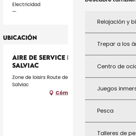
Tarifas 2026
Electricidad
—
Relajación y b
Ubicación
Trepar a los á
Aire de Service et d’Étape de
Salviac
Centro de ocio
Zone de loisirs Route de Dégagnac, 46340
Salviac
Juegos inmersi
Cómo llegar
Pesca
Talleres de pe