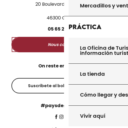
20 Boulevard des Martyrs
Mercadillos y ven
46300 Gourdon
Práctica
05
65
27
52
50
Nous contacter
La Oficina de Turi
información turís
On reste en contact ?
La tienda
Suscríbete al boletín informativo
Cómo llegar y de
#paysdegourdon !
Vivir aquí