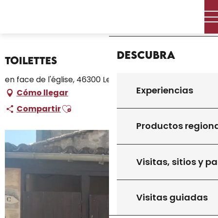
Aller
Inicio – Me estoy preparando
Permanezca en
Inicio
au
Dónde dormir
contenu
Campings y aparcamientos para caravanas
Toilettes
principal
Descubra
Toilettes
en face de l'église, 46300 Le Vigan
Experiencias
Cómo llegar
Ajouter aux favoris
Compartir
Productos region
Visitas, sitios y p
Visitas guiadas