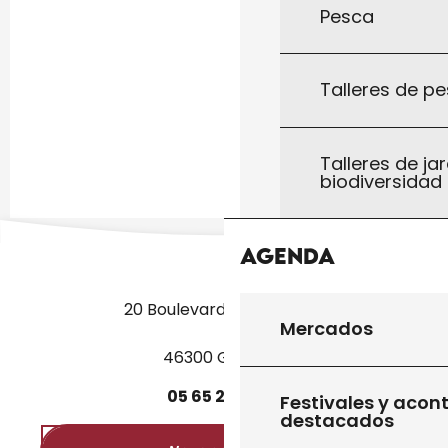
Pesca
Talleres de pe
Talleres de jar
biodiversidad
Agenda
20 Boulevard des Martyrs
Mercados
46300 Gourdon
05
65
27
52
50
Festivales y acon
destacados