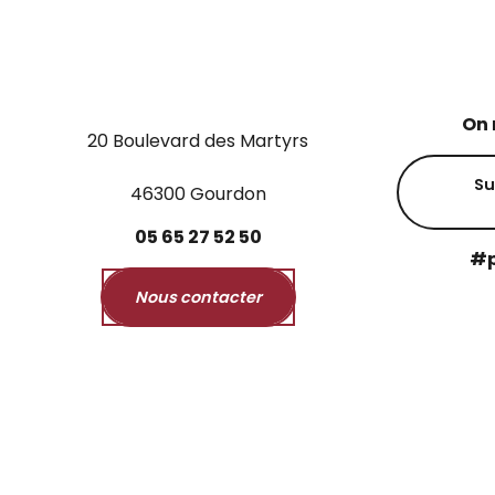
On 
20 Boulevard des Martyrs
Su
46300 Gourdon
05
65
27
52
50
#p
Nous contacter