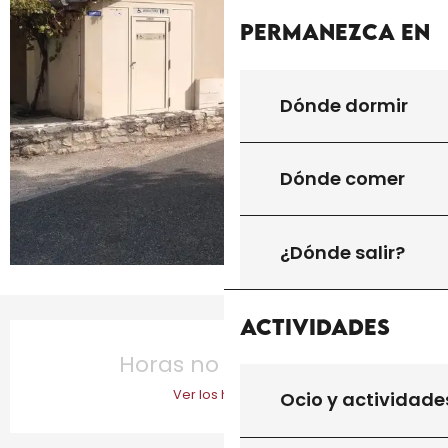
Permanezca en
Dónde dormir
Dónde comer
¿Dónde salir?
Actividades
Horarios y datos de contacto
Horas no resueltas
Ver los horarios
Ocio y actividade