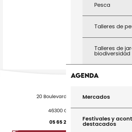
Pesca
Talleres de pe
Talleres de jar
biodiversidad
Agenda
20 Boulevard des Martyrs
Mercados
46300 Gourdon
Festivales y acon
05
65
27
52
50
destacados