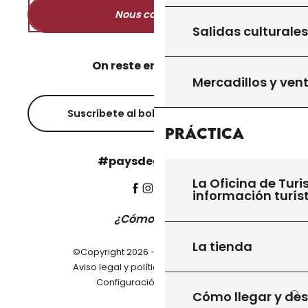
Nous contacter
Salidas culturales
On reste en contact ?
Mercadillos y ven
Suscríbete al boletín informativo
Práctica
#paysdegourdon !
La Oficina de Turi
información turís
¿Cómo llegar?
La tienda
©Copyright 2026 - Pays de Gourdon
-
Aviso legal y política de privacidad
Configuración de cookies
Cómo llegar y de