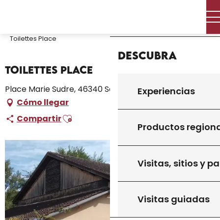
Aller
Inicio – Me estoy preparando
Permanezca en
Inicio
au
Dónde dormir
contenu
Campings y aparcamientos para caravanas
Toilettes Place
principal
Descubra
Toilettes Place
Place Marie Sudre, 46340 Salviac
Experiencias
Cómo llegar
Ajouter aux favoris
Compartir
Productos region
Visitas, sitios y p
Visitas guiadas