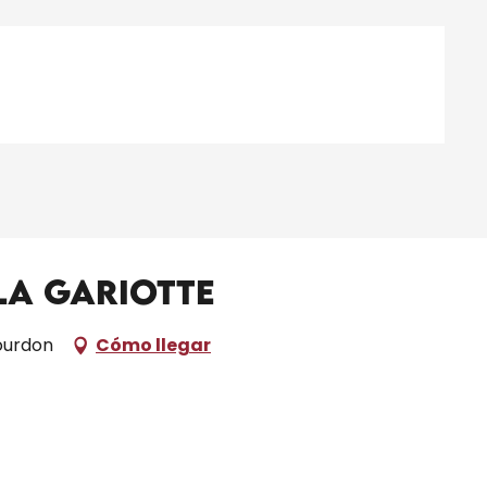
La Gariotte
ourdon
Cómo llegar