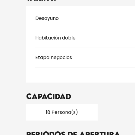
Tarifas 2026
Desayuno
Habitación doble
Etapa negocios
Capacidad
18 Persona(s)
Periodos de apertura