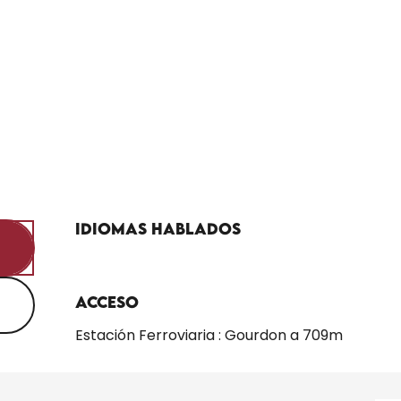
Idiomas hablados
Idiomas hablados
Acceso
Acceso
Estación Ferroviaria : Gourdon a 709m