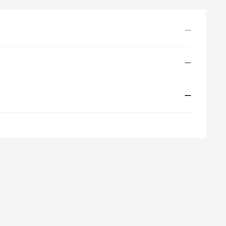
—
—
—