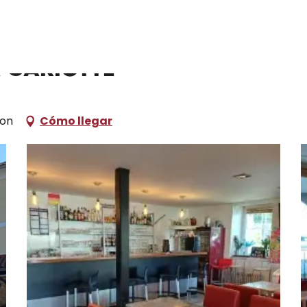
ónde dormir
Hoteles
Hôtel Restaurant La Gariotte
 Gariotte
don
Cómo llegar