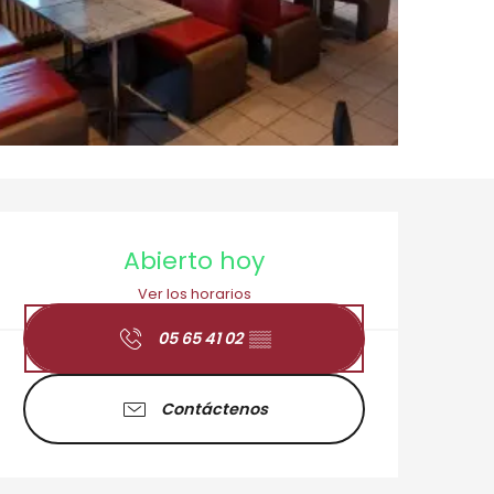
Horarios y datos de 
Abierto hoy
Ver los horarios
05 65 41 02
▒▒
Contáctenos