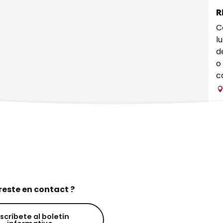
R
C
l
d
o
ca
reste en contact ?
scríbete al boletín