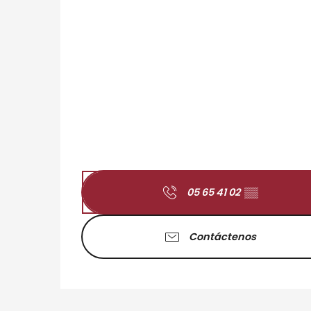
05 65 41 02
▒▒
Contáctenos