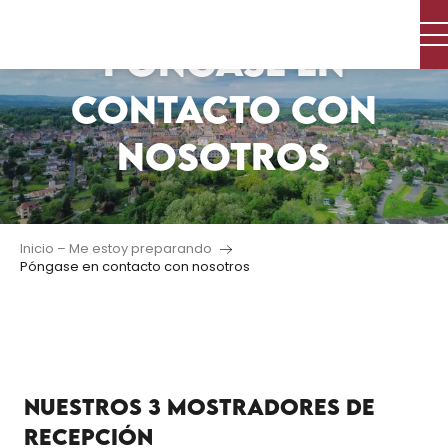
Aller
au
PÓNGASE EN
contenu
principal
CONTACTO CON
NOSOTROS
Inicio – Me estoy preparando
Póngase en contacto con nosotros
NUESTROS 3 MOSTRADORES DE
RECEPCIÓN