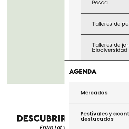
Pesca
Talleres de pe
Talleres de jar
biodiversidad
Agenda
Mercados
TALLERES DE PESCA EN LA NATURALEZA
Festivales y acon
DESCUBRIR Y VISITAR
destacados
Entre Lot y Dordoña