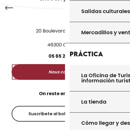
Salidas culturales
20 Boulevard des Martyrs
Mercadillos y ven
46300 Gourdon
Práctica
05
65
27
52
50
Nous contacter
La Oficina de Turi
información turís
On reste en contact ?
La tienda
Suscríbete al boletín informativo
Cómo llegar y de