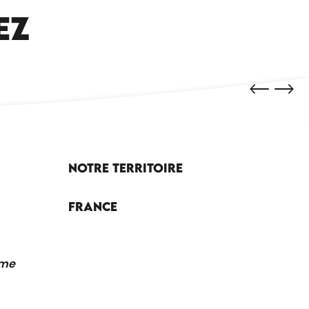
EZ
Notre territoire
France
sme