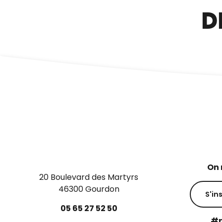
D
On 
20 Boulevard des Martyrs
46300 Gourdon
S'in
05
65
27
52
50
#p