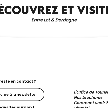
ÉCOUVREZ ET VISIT
UZECH-LES-OULES
Entre Lot & Dordogne
reste en contact ?
L'Office de Touri
scrire à la newsletter
Nos brochures
Comment venir ?
aysdegourdon !