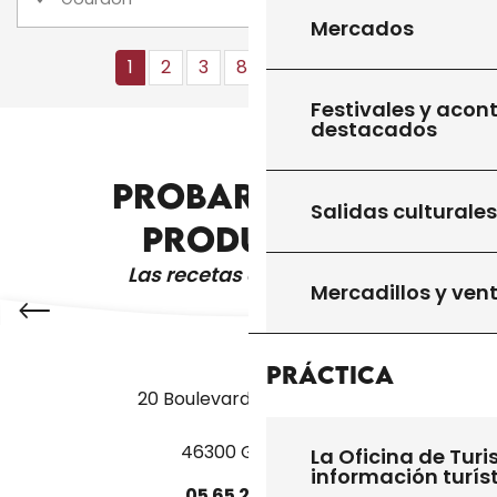
Mercados
1
2
3
8+
16+
24
❯
❯❯
Festivales y acon
destacados
PROBAR OTROS
OCIO Y ACTIVIDADES
Salidas culturales
PRODUCTOS
Las recetas de la abuela
Mercadillos y ven
Práctica
20 Boulevard des Martyrs
46300 Gourdon
La Oficina de Turi
información turís
05
65
27
52
50