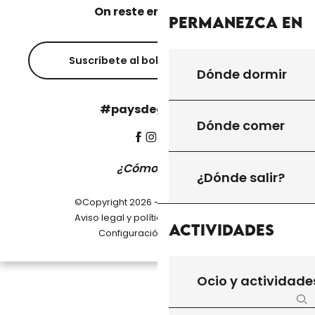
On reste en contact ?
Permanezca en
Suscríbete al boletín informativo
Dónde dormir
#paysdegourdon !
Dónde comer
¿Cómo llegar?
¿Dónde salir?
©Copyright 2026 - Pays de Gourdon
-
Aviso legal y política de privacidad
Actividades
Configuración de cookies
Ocio y actividade
Bu