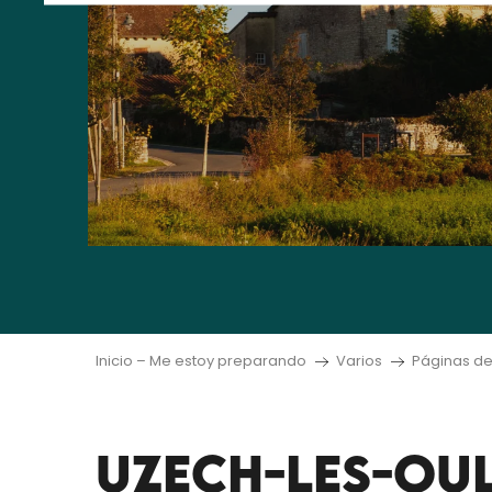
Inicio – Me estoy preparando
Varios
Páginas de
UZECH-LES-OU