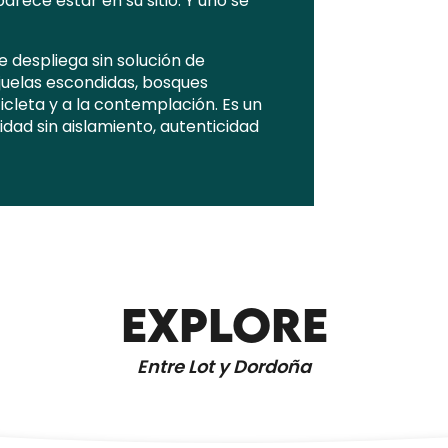
arece estar en su sitio. Y uno se
e despliega sin solución de
juelas escondidas, bosques
cicleta y a la contemplación. Es un
idad sin aislamiento, autenticidad
EXPLORE
CIRCUITO DE DÉGAGNAZÈS
Entre Lot y Dordoña