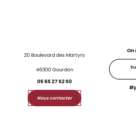
On 
20 Boulevard des Martyrs
Su
46300 Gourdon
05
65
27
52
50
#p
Nous contacter