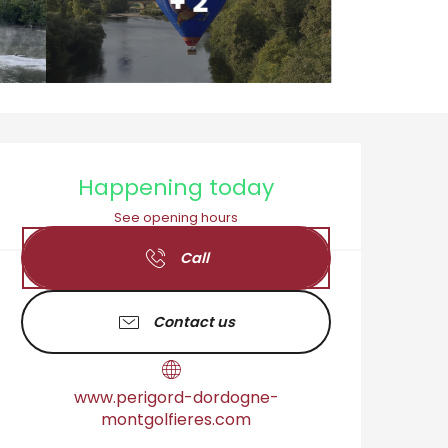
+ 2
Opening hours & cont
Happening today
See opening hours
Call
Contact us
www.perigord-dordogne-
montgolfieres.com