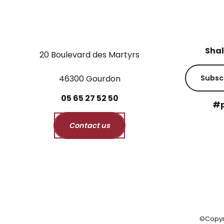
Shal
20 Boulevard des Martyrs
46300 Gourdon
Subsc
05
65
27
52
50
#p
Contact us
©Copyr