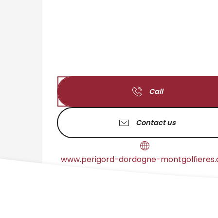
Call
Contact us
www.perigord-dordogne-montgolfieres