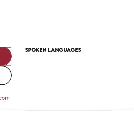
Spoken languages
Spoken languages
.com