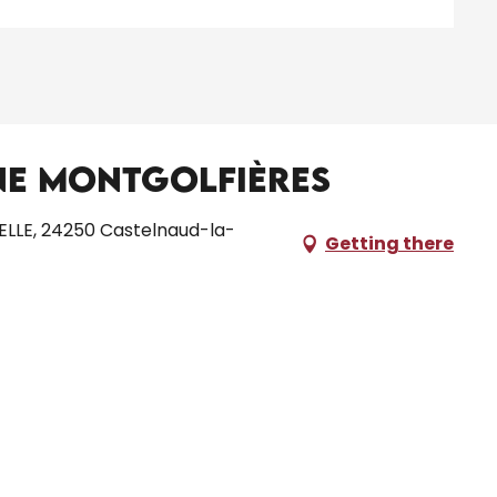
e Montgolfières
LLE, 24250 Castelnaud-la-
Getting there