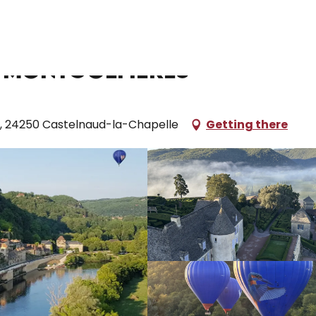
ities
Périgord Dordogne Montgolfières
 Montgolfières
 24250 Castelnaud-la-Chapelle
Getting there