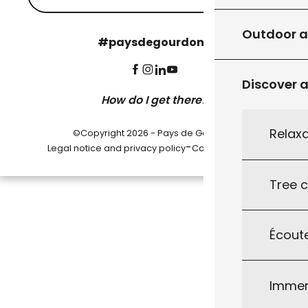
Outdoor ac
#paysdegourdon !
Discover a
How do I get there?
Relaxa
©Copyright 2026 - Pays de Gourdon
-
Legal notice and privacy policy
Cookie settings
Tree c
Écoute
Immer