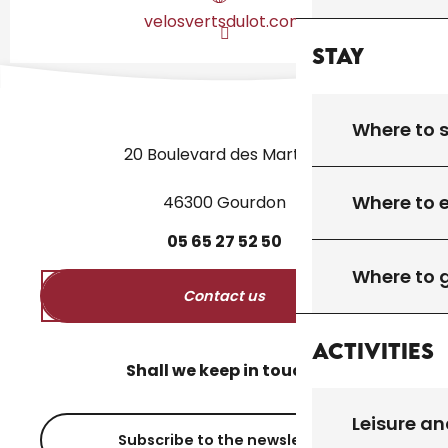
velosvertsdulot.com
Stay
Where to 
20 Boulevard des Martyrs
Where to 
46300 Gourdon
05
65
27
52
50
Where to 
Contact us
Activities
Shall we keep in touch?
Leisure an
Subscribe to the newsletter